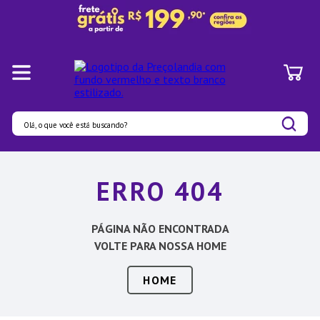
Olá, o que você está buscando?
Termos mais buscados
ERRO 404
1
º
Panelas
2
º
Pratos
PÁGINA NÃO ENCONTRADA
3
º
Organizadores
VOLTE PARA NOSSA HOME
4
º
Bambu
HOME
5
º
Prato
6
º
Copo