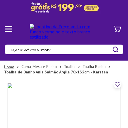
Olá, o que você está buscando?
Termos mais buscados
Cama, Mesa e Banho
Toalha
Toalha Banho
Toalha de Banho Anis Salmão Argila 70x135cm - Karsten
1
º
Panelas
2
º
Pratos
3
º
Organizadores
4
º
Bambu
5
º
Prato
6
º
Copo