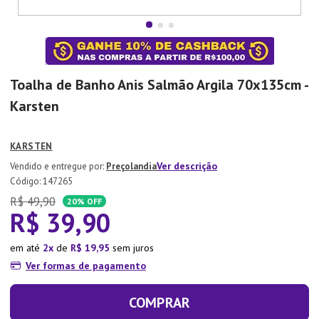
7
º
Tapete
8
º
Aparelho Jantar
9
º
Xicara
Toalha de Banho Anis Salmão Argila 70x135cm -
10
º
Lixeira
Karsten
KARSTEN
Ver descrição
Preçolandia
:
147265
R$
49
,
90
20%
OFF
R$
39
,
90
em até
2
de
R$
19
,
95
sem juros
Ver formas de pagamento
COMPRAR