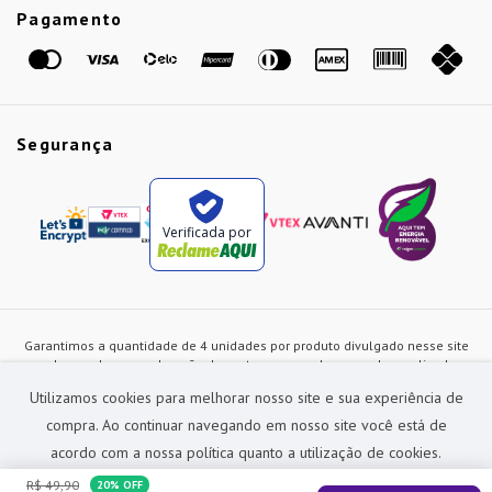
Etiqueta Amarela
Pagamento
Marcas
Segurança
Verificada por
Garantimos a quantidade de 4 unidades por produto divulgado nesse site
ou de acordo com a duração dos estoques, sendo as vendas realizadas
apenas no varejo. Os preços e as condições de pagamento poderão ser
Utilizamos cookies para melhorar nosso site e sua experiência de
alterados a qualquer instante sem prévia comunicação e são exclusivos
para a loja virtual, não restando nenhuma obrigação de prática similar nas
compra. Ao continuar navegando em nosso site você está de
lojas físicas da rede Preçolandia. Todas as imagens dos produtos são
acordo com a nossa política quanto a utilização de cookies.
meramente ilustrativas.
R$
49
,
90
20%
OFF
Preçolandia Comercial Ltda CNPJ: 62.270.186/0011-28