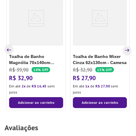
Toalha de Banho
Toalha de Banho Mixer
Magnólia 70x140cm
Cinza 62x130cm - Camesa
Marrom - Toalhas Groh
R$
39
,
90
R$
32
,
90
18%
OFF
15%
OFF
R$
32
,
90
R$
27
,
90
Em até
2
de
R$
16
,
45
sem
Em até
1
de
R$
27
,
90
sem
juros
juros
Adicionar ao carrinho
Adicionar ao carrinho
Avaliações