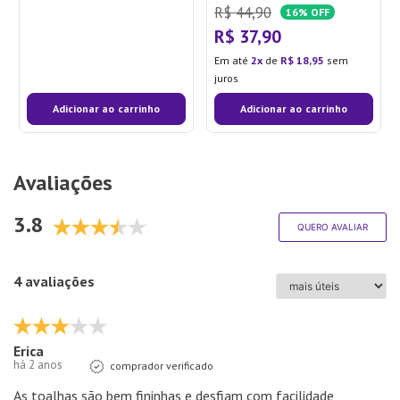
R$
44
,
90
16%
OFF
R$
37
,
90
Em até
2
de
R$
18
,
95
sem
juros
Adicionar ao carrinho
Adicionar ao carrinho
Avaliações
3.8
QUERO AVALIAR
4 avaliações
Erica
há 2 anos
comprador verificado
As toalhas são bem fininhas e desfiam com facilidade