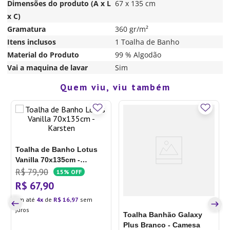
Dimensões do produto (A x L
67 x 135 cm
x C)
Gramatura
360 gr/m²
Itens inclusos
1 Toalha de Banho
Material do Produto
99 % Algodão
Vai a maquina de lavar
Sim
Quem viu, viu também
Toalha de Banho Lotus
Vanilla 70x135cm -
Karsten
R$
79
,
90
15%
OFF
R$
67
,
90
Em até
4
de
R$
16
,
97
sem
juros
Toalha Banhão Galaxy
Plus Branco - Camesa