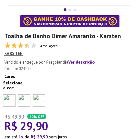
7
º
Xicara
8
º
Tapete
9
º
Aparelho Jantar
Toalha de Banho Dimer Amaranto - Karsten
10
º
Lixeira
4 avaliações
KARSTEN
Ver descrição
Preçolandia
:
023124
Cores
R$
49
,
90
40%
OFF
R$
29
,
90
em até
1
de
R$
29
,
90
sem juros