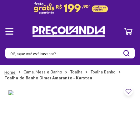
Olá, o que você está buscando?
Termos mais buscados
Cama, Mesa e Banho
Toalha
Toalha Banho
Toalha de Banho Dimer Amaranto - Karsten
1
º
Pratos
2
º
Panelas
3
º
Organizadores
4
º
Bambu
5
º
Prato
6
º
Copo