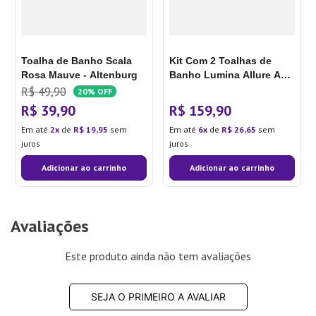
Toalha de Banho Scala
Kit Com 2 Toalhas de
Rosa Mauve - Altenburg
Banho Lumina Allure Azul
- Karsten
R$
49
,
90
20%
OFF
R$
39
,
90
R$
159
,
90
Em até
2
de
R$
19
,
95
sem
Em até
6
de
R$
26
,
65
sem
juros
juros
Adicionar ao carrinho
Adicionar ao carrinho
Avaliações
Este produto ainda não tem avaliações
SEJA O PRIMEIRO A AVALIAR