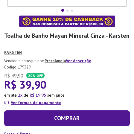
7
º
Copo
8
º
Aparelho Jantar
9
º
Lixeira
Toalha de Banho Mayan Mineral Cinza - Karsten
10
º
Panela Pressão
KARSTEN
Ver descrição
Preçolandia
:
179329
R$
49
,
90
20%
OFF
R$
39
,
90
em até
2
de
R$
19
,
95
sem juros
Ver formas de pagamento
COMPRAR