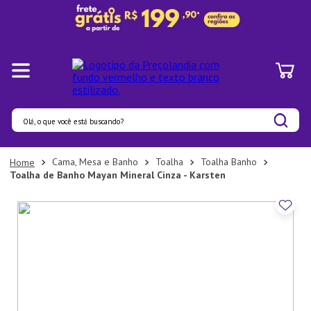
Olá, o que você está buscando?
Termos mais buscados
Cama, Mesa e Banho
Toalha
Toalha Banho
Toalha de Banho Mayan Mineral Cinza - Karsten
1
º
Pratos
2
º
Panelas
3
º
Organizadores
4
º
Bambu
5
º
Prato
6
º
Tapete