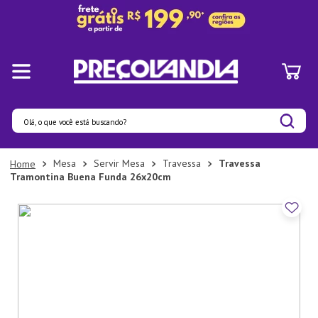
Olá, o que você está buscando?
Termos mais buscados
Mesa
Servir Mesa
Travessa
Travessa
Tramontina Buena Funda 26x20cm
1
º
Panelas
2
º
Pratos
3
º
Organizadores
4
º
Bambu
5
º
Prato
6
º
Copo