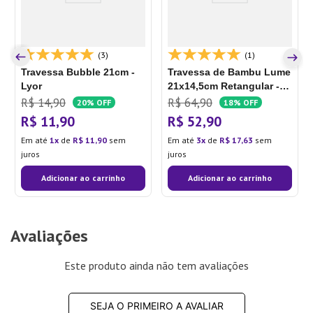
(3)
(1)
Travessa Bubble 21cm -
Travessa de Bambu Lume
Lyor
21x14,5cm Retangular -
Ou
R$
14
,
90
R$
64
,
90
20%
OFF
18%
OFF
R$
11
,
90
R$
52
,
90
Em até
1
de
R$
11
,
90
sem
Em até
3
de
R$
17
,
63
sem
juros
juros
Adicionar ao carrinho
Adicionar ao carrinho
Avaliações
Este produto ainda não tem avaliações
SEJA O PRIMEIRO A AVALIAR