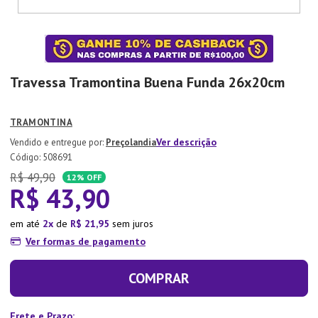
7
º
Tapete
8
º
Aparelho Jantar
9
º
Xicara
Travessa Tramontina Buena Funda 26x20cm
10
º
Lixeira
TRAMONTINA
Ver descrição
Preçolandia
:
508691
R$
49
,
90
12%
OFF
R$
43
,
90
em até
2
de
R$
21
,
95
sem juros
Ver formas de pagamento
COMPRAR