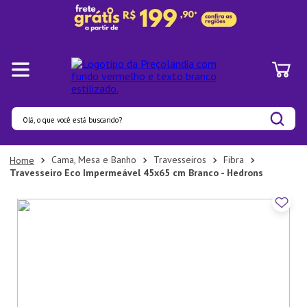
Olá, o que você está buscando?
Termos mais buscados
Cama, Mesa e Banho
Travesseiros
Fibra
Travesseiro Eco Impermeável 45x65 cm Branco - Hedrons
1
º
Panelas
2
º
Pratos
3
º
Organizadores
4
º
Bambu
5
º
Prato
6
º
Copo