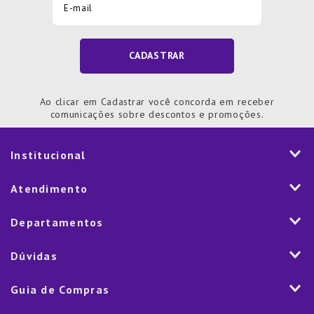
CADASTRAR
Ao clicar em Cadastrar você concorda em receber
comunicações sobre descontos e promoções.
Institucional
História
Atendimento
Visão e Valores
2ª via de Notal Fiscal
Departamentos
Nossas Lojas
Aplicativo
Vendas Corporativas
Mesa
Dúvidas
Fale Conosco
Trabalhe Conosco
Cozinha
Política de Entrega
Como Comprar
Marketplace
Guia de Compras
Eletroportáteis
Trocas e Devoluções
Dúvidas Frequentes
Blog
Decoração