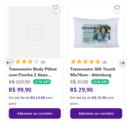
(1)
(1)
Travesseiro Body Pillow
Travesseiro Silk Touch
com Fronha 2 Abas
50x70cm - Altenburg
40x130cm - Hedrons
R$
119
,
90
R$
37
,
90
17%
OFF
21%
OFF
R$
99
,
90
R$
29
,
90
Em até
5
de
R$
19
,
98
sem
Em até
1
de
R$
29
,
90
sem
juros
juros
Adicionar ao carrinho
Adicionar ao carrinho