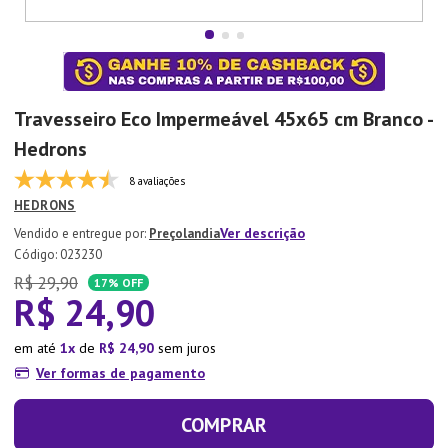
7
º
Aparelho Jantar
8
º
Xicara
9
º
Tapete
Travesseiro Eco Impermeável 45x65 cm Branco -
10
º
Lixeira
Hedrons
8 avaliações
HEDRONS
Ver descrição
Preçolandia
:
023230
R$
29
,
90
17%
OFF
R$
24
,
90
em até
1
de
R$
24
,
90
sem juros
Ver formas de pagamento
COMPRAR