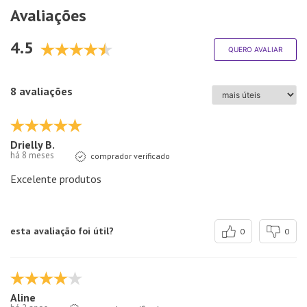
Avaliações
4.5
QUERO AVALIAR
8 avaliações
Drielly B.
há 8 meses
comprador verificado
Excelente produtos
esta avaliação foi útil?
0
0
Aline