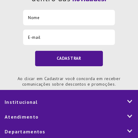
CADASTRAR
Ao clicar em Cadastrar você concorda em receber
comunicações sobre descontos e promoções.
Institucional
História
Atendimento
Visão e Valores
2ª via de Notal Fiscal
Departamentos
Nossas Lojas
Aplicativo