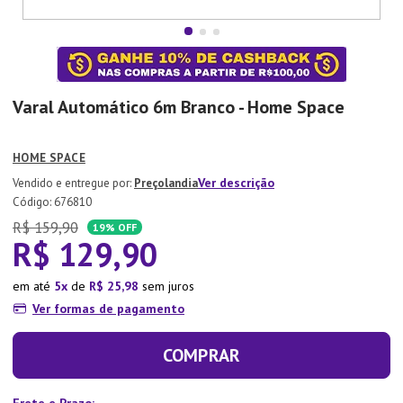
7
º
Tapete
8
º
Aparelho Jantar
9
º
Xicara
Varal Automático 6m Branco - Home Space
10
º
Lixeira
HOME SPACE
Ver descrição
Preçolandia
:
676810
R$
159
,
90
19%
OFF
R$
129
,
90
em até
5
de
R$
25
,
98
sem juros
Ver formas de pagamento
COMPRAR