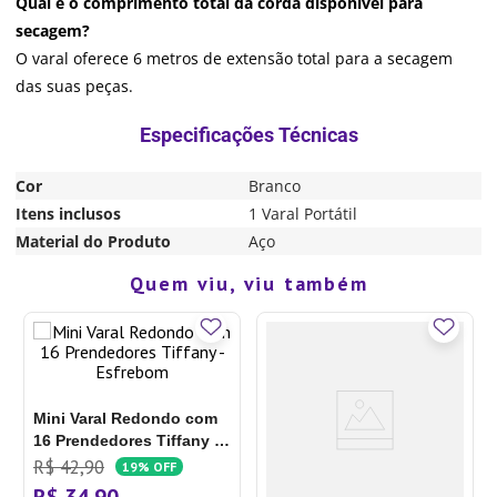
Qual é o comprimento total da corda disponível para
secagem?
O varal oferece 6 metros de extensão total para a secagem
das suas peças.
Cor
Branco
Itens inclusos
1 Varal Portátil
Material do Produto
Aço
Quem viu, viu também
Mini Varal Redondo com
16 Prendedores Tiffany -
Esfrebom
R$
42
,
90
19%
OFF
R$
34
,
90