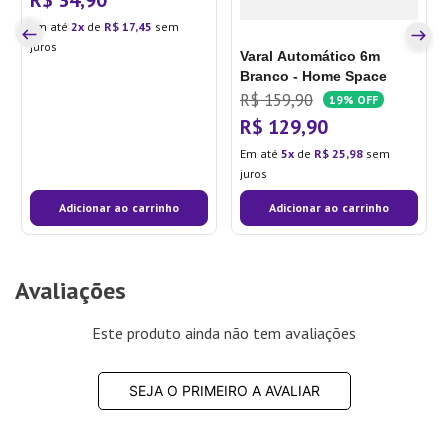
Em até
2
de
R$
17
,
45
sem
juros
Varal Automático 6m
Branco - Home Space
R$
159
,
90
19%
OFF
R$
129
,
90
Em até
5
de
R$
25
,
98
sem
juros
Adicionar ao carrinho
Adicionar ao carrinho
Avaliações
Este produto ainda não tem avaliações
SEJA O PRIMEIRO A AVALIAR