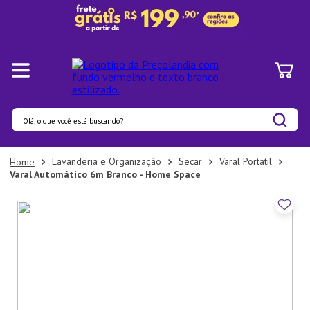
Olá, o que você está buscando?
Termos mais buscados
Lavanderia e Organização
Secar
Varal Portátil
Varal Automático 6m Branco - Home Space
1
º
Panelas
2
º
Pratos
3
º
Organizadores
4
º
Bambu
5
º
Prato
6
º
Copo