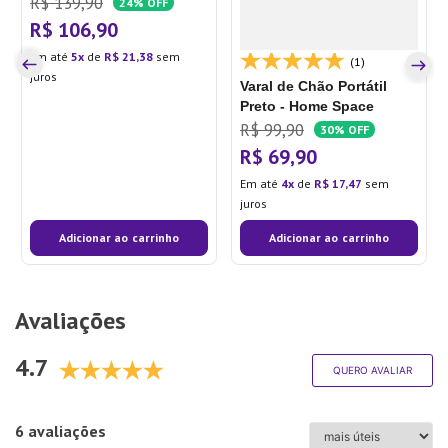
R$
139
,
90
24%
OFF
R$
106
,
90
Em até
5
de
R$
21
,
38
sem
(1)
juros
Varal de Chão Portátil
Preto - Home Space
R$
99
,
90
30%
OFF
R$
69
,
90
Em até
4
de
R$
17
,
47
sem
juros
Adicionar ao carrinho
Adicionar ao carrinho
Avaliações
4.7
QUERO AVALIAR
6 avaliações