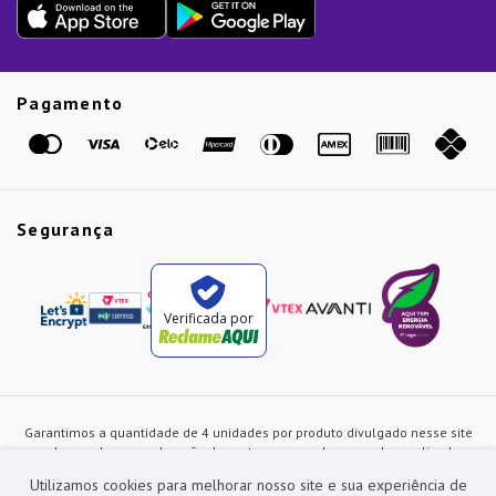
Presente de Natal
Guias
Etiqueta Amarela
Pagamento
Marcas
Segurança
Verificada por
Garantimos a quantidade de 4 unidades por produto divulgado nesse site
ou de acordo com a duração dos estoques, sendo as vendas realizadas
apenas no varejo. Os preços e as condições de pagamento poderão ser
Utilizamos cookies para melhorar nosso site e sua experiência de
alterados a qualquer instante sem prévia comunicação e são exclusivos