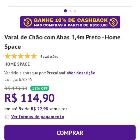
7
º
Tapete
8
º
Aparelho Jantar
9
º
Xicara
Varal de Chão com Abas 1,4m Preto - Home
10
º
Lixeira
Space
6 avaliações
HOME SPACE
Ver descrição
Preçolandia
:
676845
R$
139
,
90
18%
OFF
R$
114
,
90
em até
5
de
R$
22
,
98
sem juros
Ver formas de pagamento
COMPRAR