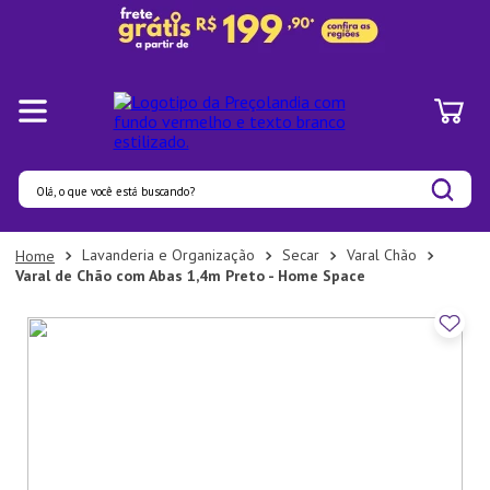
Olá, o que você está buscando?
Termos mais buscados
Lavanderia e Organização
Secar
Varal Chão
Varal de Chão com Abas 1,4m Preto - Home Space
1
º
Panelas
2
º
Pratos
3
º
Organizadores
4
º
Bambu
5
º
Prato
6
º
Copo