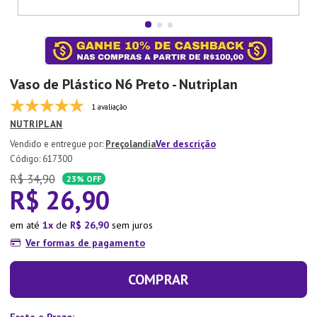
7
º
Copo
8
º
Aparelho Jantar
9
º
Xicara
Vaso de Plástico N6 Preto - Nutriplan
10
º
Lixeira
1 avaliação
NUTRIPLAN
Ver descrição
Preçolandia
:
617300
R$
34
,
90
23%
OFF
R$
26
,
90
em até
1
de
R$
26
,
90
sem juros
Ver formas de pagamento
COMPRAR