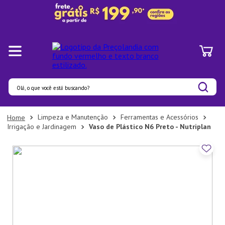
Olá, o que você está buscando?
Termos mais buscados
Limpeza e Manutenção
Ferramentas e Acessórios
Irrigação e Jardinagem
Vaso de Plástico N6 Preto - Nutriplan
1
º
Pratos
2
º
Panelas
3
º
Organizadores
4
º
Prato
5
º
Bambu
6
º
Tapete