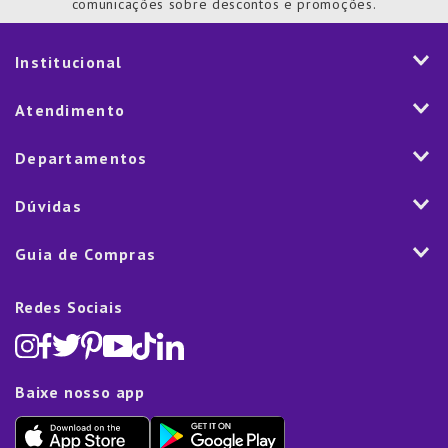
comunicações sobre descontos e promoções.
Institucional
História
Atendimento
Visão e Valores
2ª via de Notal Fiscal
Departamentos
Nossas Lojas
Aplicativo
Vendas Corporativas
Mesa
Dúvidas
Fale Conosco
Trabalhe Conosco
Cozinha
Política de Entrega
Como Comprar
Marketplace
Guia de Compras
Eletroportáteis
Trocas e Devoluções
Dúvidas Frequentes
Blog
Decoração
Lista de Presentes
Rastreamento de pedido
Política de Cookies
Redes Sociais
Cama, mesa e banho
Black Friday
Televendas:
(11) 5445-1010
Política de Privacidade
Lavanderia e Organização
Dia dos Namorados
Proteção de Dados e Fraude
Limpeza e Manutenção
Dia das Mães
Baixe nosso app
Lista de Presentes
Outlet
Dia dos Pais
Presente de Natal