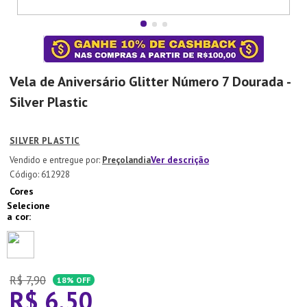
7
º
Aparelho Jantar
8
º
Xicara
9
º
Tapete
Vela de Aniversário Glitter Número 7 Dourada -
10
º
Lixeira
Silver Plastic
SILVER PLASTIC
Ver descrição
Preçolandia
:
612928
Cores
R$
7
,
90
18%
OFF
R$
6
,
50