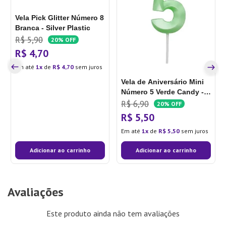
Vela Pick Glitter Número 8
Branca - Silver Plastic
R$
5
,
90
20%
OFF
R$
4
,
70
Em até
1
de
R$
4
,
70
sem juros
Vela de Aniversário Mini
Número 5 Verde Candy -
Silver Plastic
R$
6
,
90
20%
OFF
R$
5
,
50
Em até
1
de
R$
5
,
50
sem juros
Adicionar ao carrinho
Adicionar ao carrinho
Avaliações
Este produto ainda não tem avaliações