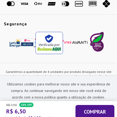
Segurança
Verificada por
Garantimos a quantidade de 4 unidades por produto divulgado nesse site
ou de acordo com a duração dos estoques, sendo as vendas realizadas
apenas no varejo. Os preços e as condições de pagamento poderão ser
Utilizamos cookies para melhorar nosso site e sua experiência de
alterados a qualquer instante sem prévia comunicação e são exclusivos
para a loja virtual, não restando nenhuma obrigação de prática similar nas
compra. Ao continuar navegando em nosso site você está de
lojas físicas da rede Preçolandia. Todas as imagens dos produtos são
acordo com a nossa política quanto a utilização de cookies.
meramente ilustrativas.
R$
7
,
90
18%
OFF
Preçolandia Comercial Ltda CNPJ: 62.270.186/0011-28
R$
6
,
50
COMPRAR
sac@precolandia.com.br - (11) 5445-1010
ACEITAR E FECHAR