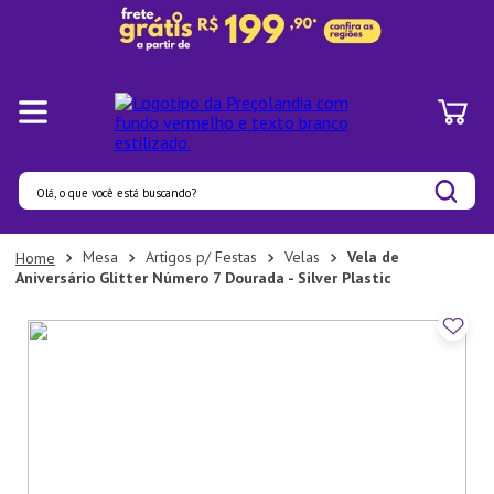
Olá, o que você está buscando?
Termos mais buscados
Mesa
Artigos p/ Festas
Velas
Vela de
Aniversário Glitter Número 7 Dourada - Silver Plastic
1
º
Panelas
2
º
Pratos
3
º
Organizadores
4
º
Bambu
5
º
Prato
6
º
Copo