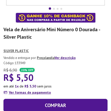
7
º
Copo
8
º
Aparelho Jantar
9
º
Lixeira
Vela de Aniversário Mini Número 0 Dourada -
10
º
Panela Pressão
Silver Plastic
SILVER PLASTIC
Ver descrição
Preçolandia
:
133949
R$
6
,
90
20%
OFF
R$
5
,
50
em até
1
de
R$
5
,
50
sem juros
Ver formas de pagamento
COMPRAR