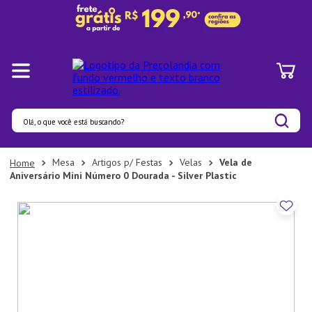
Olá, o que você está buscando?
Termos mais buscados
Mesa
Artigos p/ Festas
Velas
Vela de
Aniversário Mini Número 0 Dourada - Silver Plastic
1
º
Pratos
2
º
Panelas
3
º
Organizadores
4
º
Bambu
5
º
Prato
6
º
Tapete