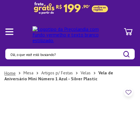
Olá, o que você está buscando?
Termos mais buscados
Mesa
Artigos p/ Festas
Velas
Vela de
Aniversário Mini Número 1 Azul - Silver Plastic
1
º
Pratos
2
º
Panelas
3
º
Organizadores
4
º
Bambu
5
º
Prato
6
º
Copo