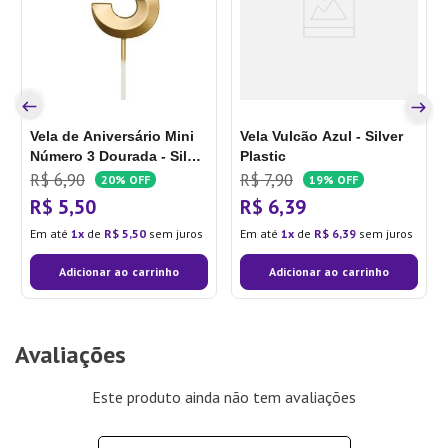
Vela de Aniversário Mini
Vela Vulcão Azul - Silver
Número 3 Dourada - Silver
Plastic
Plastic
R$
6
,
90
R$
7
,
90
20%
OFF
19%
OFF
R$
5
,
50
R$
6
,
39
Em até
1
de
R$
5
,
50
sem juros
Em até
1
de
R$
6
,
39
sem juros
Adicionar ao carrinho
Adicionar ao carrinho
Avaliações
Este produto ainda não tem avaliações