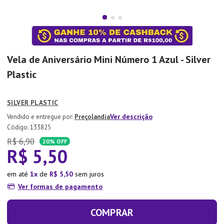
7
º
Xicara
8
º
Tapete
9
º
Aparelho Jantar
Vela de Aniversário Mini Número 1 Azul - Silver
10
º
Lixeira
Plastic
SILVER PLASTIC
Ver descrição
Preçolandia
:
133825
R$
6
,
90
20%
OFF
R$
5
,
50
em até
1
de
R$
5
,
50
sem juros
Ver formas de pagamento
COMPRAR