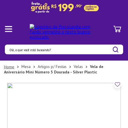
Olá, o que você está buscando?
Termos mais buscados
Mesa
Artigos p/ Festas
Velas
Vela de
Aniversário Mini Número 5 Dourada - Silver Plastic
1
º
Panelas
2
º
Pratos
3
º
Organizadores
4
º
Bambu
5
º
Prato
6
º
Copo