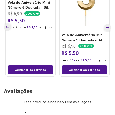
Vela de Aniversário Mini
Número 6 Dourada - Silver
Plastic
R$
6
,
90
20%
OFF
R$
5
,
50
Em até
1
de
R$
5
,
50
sem juros
Vela de Aniversário Mini
Número 3 Dourada - Silver
Plastic
R$
6
,
90
20%
OFF
R$
5
,
50
Em até
1
de
R$
5
,
50
sem juros
Adicionar ao carrinho
Adicionar ao carrinho
Avaliações
Este produto ainda não tem avaliações