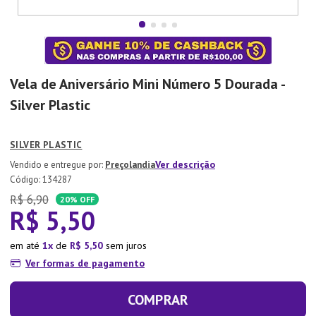
7
º
Tapete
8
º
Aparelho Jantar
9
º
Xicara
Vela de Aniversário Mini Número 5 Dourada -
10
º
Lixeira
Silver Plastic
SILVER PLASTIC
Ver descrição
Preçolandia
:
134287
R$
6
,
90
20%
OFF
R$
5
,
50
em até
1
de
R$
5
,
50
sem juros
Ver formas de pagamento
COMPRAR