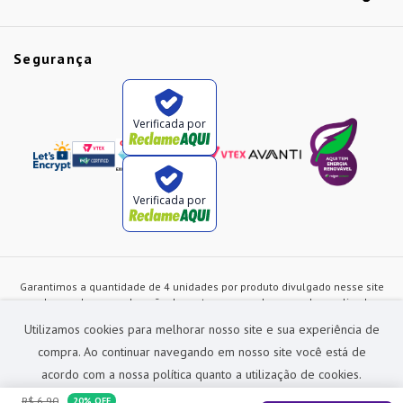
Segurança
Verificada por
Verificada por
Garantimos a quantidade de 4 unidades por produto divulgado nesse site
ou de acordo com a duração dos estoques, sendo as vendas realizadas
apenas no varejo. Os preços e as condições de pagamento poderão ser
Utilizamos cookies para melhorar nosso site e sua experiência de
alterados a qualquer instante sem prévia comunicação e são exclusivos
para a loja virtual, não restando nenhuma obrigação de prática similar nas
compra. Ao continuar navegando em nosso site você está de
lojas físicas da rede Preçolandia. Todas as imagens dos produtos são
acordo com a nossa política quanto a utilização de cookies.
meramente ilustrativas.
R$
6
,
90
20%
OFF