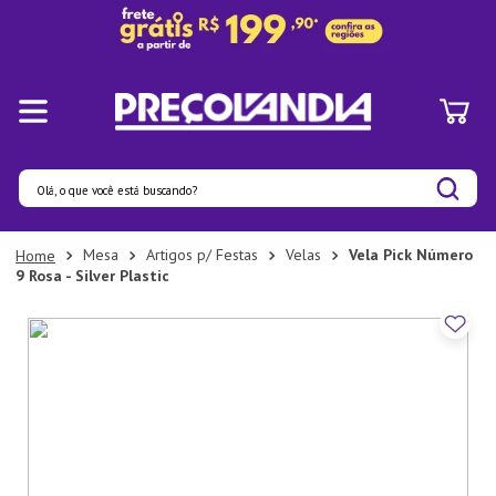
Olá, o que você está buscando?
Termos mais buscados
Mesa
Artigos p/ Festas
Velas
Vela Pick Número
9 Rosa - Silver Plastic
1
º
Pratos
2
º
Panelas
3
º
Organizadores
4
º
Bambu
5
º
Prato
6
º
Copo