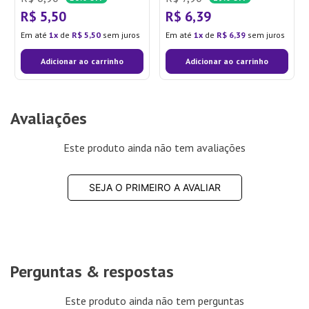
R$
5
,
50
R$
6
,
39
Em até
1
de
R$
5
,
50
sem juros
Em até
1
de
R$
6
,
39
sem juros
Adicionar ao carrinho
Adicionar ao carrinho
Avaliações
Este produto ainda não tem avaliações
SEJA O PRIMEIRO A AVALIAR
Perguntas & respostas
Este produto ainda não tem perguntas