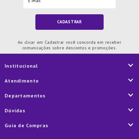
CADASTRAR
Ao clicar em Cadastrar você concorda em receber
comunicações sobre descontos e promoções.
Institucional
História
Atendimento
Visão e Valores
2ª via de Notal Fiscal
Departamentos
Nossas Lojas
Aplicativo
Vendas Corporativas
Mesa
Dúvidas
Fale Conosco
Trabalhe Conosco
Cozinha
Política de Entrega
Como Comprar
Marketplace
Guia de Compras
Eletroportáteis
Trocas e Devoluções
Dúvidas Frequentes
Blog
Decoração
Lista de Presentes