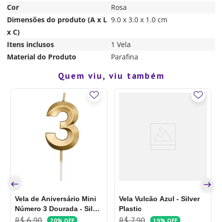
Cor
Rosa
Dimensões do produto (A x L
9.0 x 3.0 x 1.0 cm
x C)
Itens inclusos
1 Vela
Material do Produto
Parafina
Quem viu, viu também
Vela de Aniversário Mini
Vela Vulcão Azul - Silver
Número 3 Dourada - Silver
Plastic
Plastic
R$
6
,
90
R$
7
,
90
20%
OFF
19%
OFF