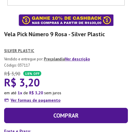
7
º
Xicara
8
º
Tapete
9
º
Aparelho Jantar
Vela Pick Número 9 Rosa - Silver Plastic
10
º
Lixeira
SILVER PLASTIC
Ver descrição
Preçolandia
:
037117
R$
3
,
90
18%
OFF
R$
3
,
20
em até
1
de
R$
3
,
20
sem juros
Ver formas de pagamento
COMPRAR