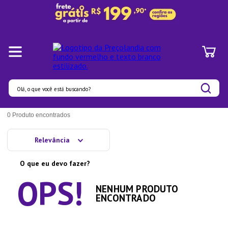
Olá, o que você está buscando?
Termos mais buscados
0
Produto
1
º
Panelas
Relevância
2
º
Pratos
O que eu devo fazer?
3
º
Organizadores
4
º
Bambu
NENHUM PRODUTO
ENCONTRADO
5
º
Prato
6
º
Copo