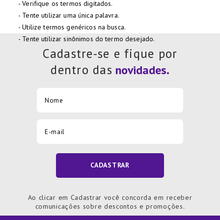
Verifique os termos digitados.
7
º
Tapete
Tente utilizar uma única palavra.
8
º
Aparelho Jantar
Utilize termos genéricos na busca.
Tente utilizar sinônimos do termo desejado.
9
º
Xicara
Cadastre-se e fique por
10
º
Lixeira
dentro das
CADASTRAR
Ao clicar em Cadastrar você concorda em receber
comunicações sobre descontos e promoções.