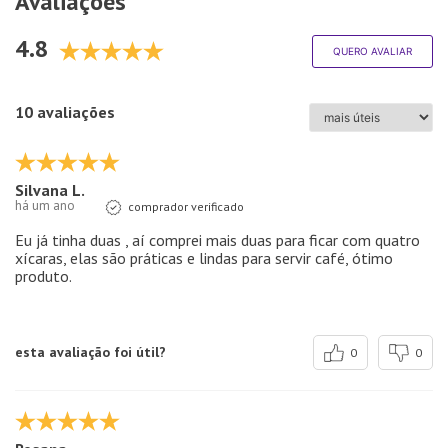
Avaliações
4.8
QUERO AVALIAR
10 avaliações
Silvana L.
há um ano
comprador verificado
Eu já tinha duas , aí comprei mais duas para ficar com quatro
xícaras, elas são práticas e lindas para servir café, ótimo
produto.
esta avaliação foi útil?
0
0