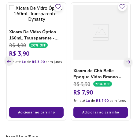
Xícara De Vidro Óptico
160mL Transparente -
Dynasty
R$
4
,
90
20%
OFF
R$
3
,
90
Em até
1
de
R$
3
,
90
sem juros
Xicara de Chá Belle
Epoque Vidro Branco -
Lyor
R$
9
,
90
20%
OFF
R$
7
,
90
Em até
1
de
R$
7
,
90
sem juros
Adicionar ao carrinho
Adicionar ao carrinho