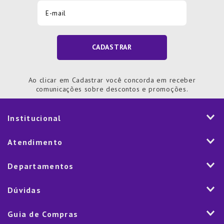
CADASTRAR
Ao clicar em Cadastrar você concorda em receber
comunicações sobre descontos e promoções.
Institucional
História
Atendimento
Visão e Valores
2ª via de Notal Fiscal
Departamentos
Nossas Lojas
Aplicativo
Vendas Corporativas
Mesa
Dúvidas
Fale Conosco
Trabalhe Conosco
Cozinha
Política de Entrega
Como Comprar
Marketplace
Guia de Compras
Eletroportáteis
Trocas e Devoluções