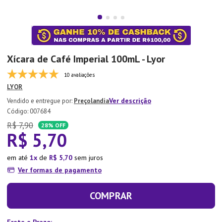
7
º
Copo
8
º
Aparelho Jantar
9
º
Lixeira
Xícara de Café Imperial 100mL - Lyor
10
º
Panela Pressão
10 avaliações
LYOR
Ver descrição
Preçolandia
:
007684
R$
7
,
90
28%
OFF
R$
5
,
70
em até
1
de
R$
5
,
70
sem juros
Ver formas de pagamento
COMPRAR