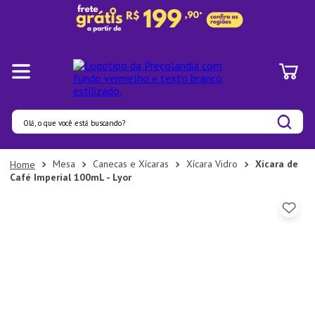
Olá, o que você está buscando?
Termos mais buscados
Mesa
Canecas e Xícaras
Xícara Vidro
Xícara de
Café Imperial 100mL - Lyor
1
º
Pratos
2
º
Panelas
3
º
Organizadores
4
º
Bambu
5
º
Prato
6
º
Tapete