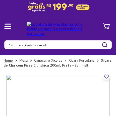
Olá, o que você está buscando?
Termos mais buscados
Mesa
Canecas e Xícaras
Xícara Porcelana
Xícara
de Chá com Pires Cilíndrica 200mL Preta - Schmidt
1
º
Panelas
2
º
Pratos
3
º
Organizadores
4
º
Bambu
5
º
Prato
6
º
Copo