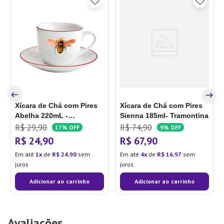
Xícara de Chá com Pires
Xícara de Chá com Pires
Abelha 220mL -
Sienna 185ml- Tramontina
L'Hermitage
R$
29
,
90
R$
74
,
90
17%
OFF
9%
OFF
R$
24
,
90
R$
67
,
90
Em até
1
de
R$
24
,
90
sem
Em até
4
de
R$
16
,
97
sem
juros
juros
Adicionar ao carrinho
Adicionar ao carrinho
Avaliações