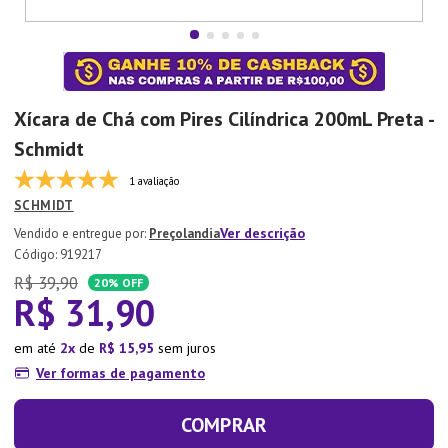
7
º
Tapete
8
º
Aparelho Jantar
9
º
Xicara
Xícara de Chá com Pires Cilíndrica 200mL Preta -
10
º
Lixeira
Schmidt
1 avaliação
SCHMIDT
Ver descrição
Preçolandia
:
919217
R$
39
,
90
20%
OFF
R$
31
,
90
em até
2
de
R$
15
,
95
sem juros
Ver formas de pagamento
COMPRAR