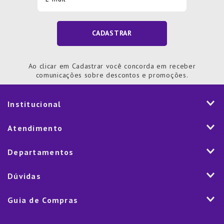
CADASTRAR
Ao clicar em Cadastrar você concorda em receber
comunicações sobre descontos e promoções.
Institucional
História
Atendimento
Visão e Valores
2ª via de Notal Fiscal
Departamentos
Nossas Lojas
Aplicativo
Vendas Corporativas
Mesa
Dúvidas
Fale Conosco
Trabalhe Conosco
Cozinha
Política de Entrega
Como Comprar
Marketplace
Guia de Compras
Eletroportáteis
Trocas e Devoluções
Dúvidas Frequentes
Blog
Decoração
Lista de Presentes
Rastreamento de pedido