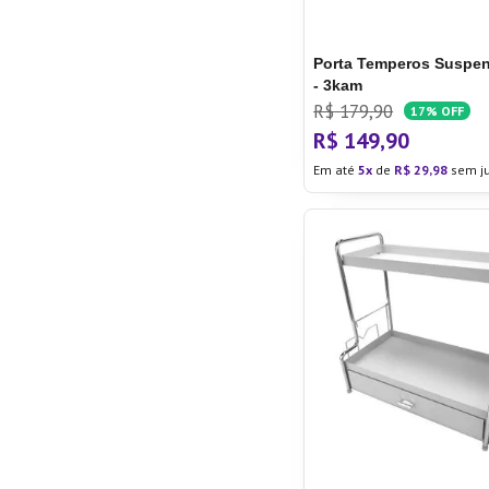
Porta Temperos Suspen
- 3kam
R$
179
,
90
17%
OFF
R$
149
,
90
Em até
5
de
R$
29
,
98
sem j