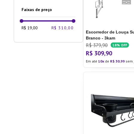
Faixas de preço
R$ 19,00
R$ 310,00
Escorredor de Louça 
Branco - 3kam
R$
379
,
90
18%
OFF
R$
309
,
90
Em até
10
de
R$
30
,
99
sem 