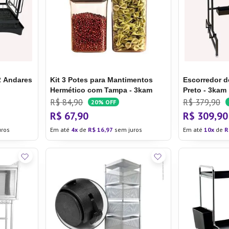
ra
2 Andares
Kit 3 Potes para Mantimentos
Escorredor 
Hermético com Tampa - 3kam
Preto - 3kam
R$
84
,
90
R$
379
,
90
20%
OFF
R$
67
,
90
R$
309
,
90
uros
Em até
4
de
R$
16
,
97
sem juros
Em até
10
de
R