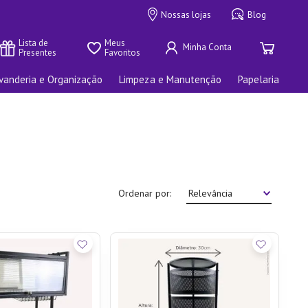
Nossas lojas
Blog
Lista de 
Meus 
Presentes
Favoritos
vanderia e Organização
Limpeza e Manutenção
Papelaria
Ordenar por
Relevância