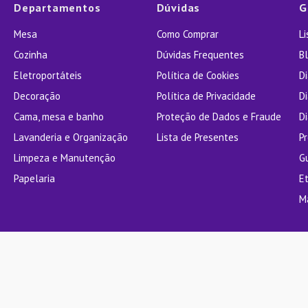
Departamentos
Dúvidas
G
Mesa
Como Comprar
L
Cozinha
Dúvidas Frequentes
Bl
Eletroportáteis
Política de Cookies
D
Decoração
Política de Privacidade
D
Cama, mesa e banho
Proteção de Dados e Fraude
Di
Lavanderia e Organização
Lista de Presentes
P
Limpeza e Manutenção
G
Papelaria
E
M