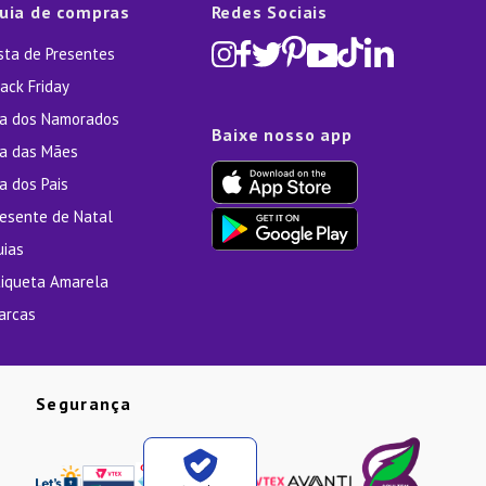
uia de compras
Redes Sociais
ista de Presentes
ack Friday
ia dos Namorados
Baixe nosso app
ia das Mães
a dos Pais
resente de Natal
uias
tiqueta Amarela
arcas
Segurança