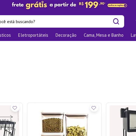
cê está buscando?
sticos
Eletroportáteis
Decoração
Cama, Mesa e Banho
La
is buscados
las
os
nizadores
bu
o
te
elho Jantar
ra