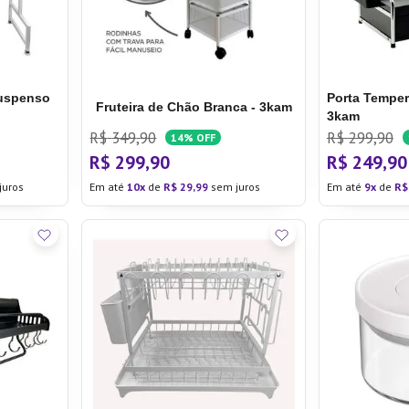
Suspenso
Porta Temper
Fruteira de Chão Branca - 3kam
3kam
R$
349
,
90
R$
299
,
90
14%
OFF
R$
299
,
90
R$
249
,
90
juros
Em até
10
de
R$
29
,
99
sem juros
Em até
9
de
R$