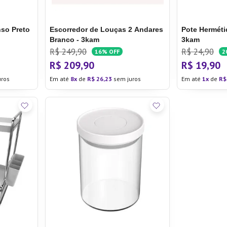
so Preto
Escorredor de Louças 2 Andares
Pote Herméti
Branco - 3kam
3kam
R$
249
,
90
R$
24
,
90
16%
OFF
2
R$
209
,
90
R$
19
,
90
uros
Em até
8
de
R$
26
,
23
sem juros
Em até
1
de
R$