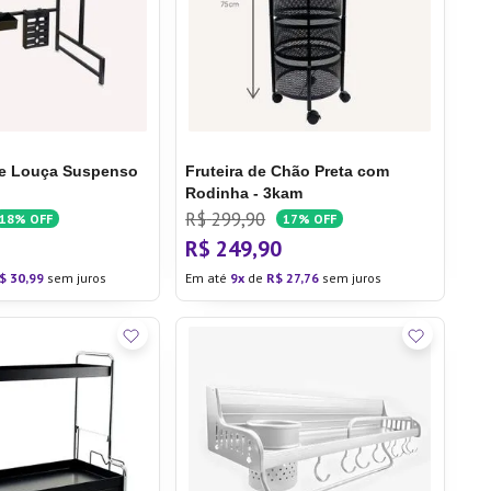
de Louça Suspenso
Fruteira de Chão Preta com
Rodinha - 3kam
R$
299
,
90
18%
OFF
17%
OFF
R$
249
,
90
$
30
,
99
sem juros
Em até
9
de
R$
27
,
76
sem juros