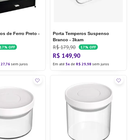
os de Ferro Preto -
Porta Temperos Suspenso
Branco - 3kam
R$
179
,
90
17%
OFF
17%
OFF
R$
149
,
90
27
,
76
sem juros
Em até
5
de
R$
29
,
98
sem juros