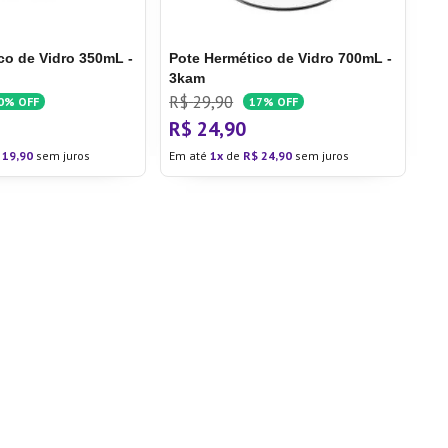
co de Vidro 350mL -
Pote Hermético de Vidro 700mL -
3kam
R$
29
,
90
0%
OFF
17%
OFF
R$
24
,
90
19
,
90
sem juros
Em até
1
de
R$
24
,
90
sem juros