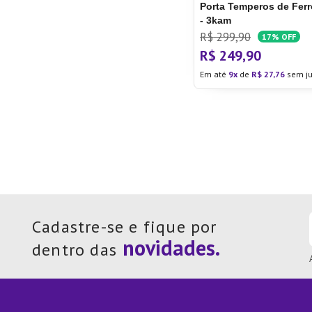
Porta Temperos de Fer
- 3kam
R$
299
,
90
17%
OFF
R$
249
,
90
Em até
9
de
R$
27
,
76
sem ju
Cadastre-se e fique por
dentro das