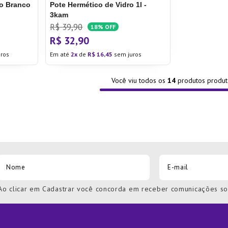
ro Branco
Pote Hermético de Vidro 1l -
3kam
R$
39
,
90
18%
OFF
R$
32
,
90
ros
Em até
2
de
R$
16
,
45
sem juros
Você viu todos os
14
produtos
Ao clicar em Cadastrar você concorda em receber comunicações s