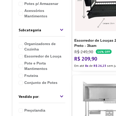
Potes p/ Armazenar
10
º
Lixei
Acessórios
Mantimentos
Subcategoria
Escorredor de Louças 
Organizadores de
Preto - 3kam
Cozinha
R$
249
,
90
16%
OFF
Escorredor de Louça
R$
209
,
90
Pote e Porta
Em até
8
de
R$
26
,
23
sem j
Mantimentos
Fruteira
Conjunto de Potes
Preçolandia