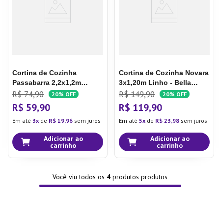
Cortina de Cozinha
Cortina de Cozinha Novara
Passabarra 2,2x1,2m
3x1,20m Linho - Bella
Branco - Bella Janela
Janela
R$
74
,
90
R$
149
,
90
20%
OFF
20%
OFF
R$
59
,
90
R$
119
,
90
Em até
3
de
R$
19
,
96
sem juros
Em até
5
de
R$
23
,
98
sem juros
Adicionar ao
Adicionar ao
carrinho
carrinho
Você viu todos os
4
produtos