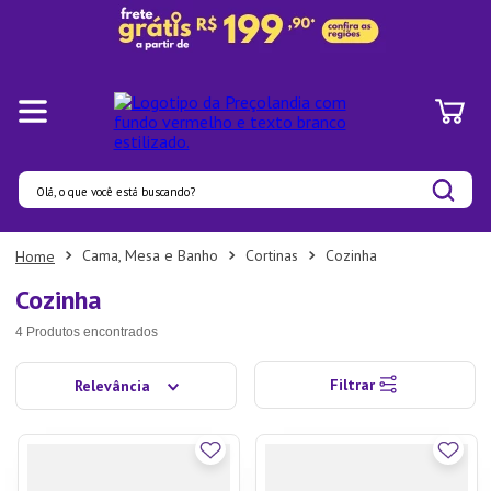
Olá, o que você está buscando?
Termos mais buscados
Cama, Mesa e Banho
Cortinas
Cozinha
1
º
Pratos
Cozinha
2
º
Panelas
4
Produtos
3
º
Organizadores
Filtrar
Relevância
4
º
Bambu
5
º
Prato
6
º
Tapete