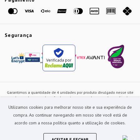
Marcas
Segurança
Verificada por
Garantimos a quantidade de 4 unidades por produto divulgado nesse site
ou de acordo com a duração dos estoques, sendo as vendas realizadas
apenas no varejo. Os preços e as condições de pagamento poderão ser
Utilizamos cookies para melhorar nosso site e sua experiência de
alterados a qualquer instante sem prévia comunicação e são exclusivos
para a loja virtual, não restando nenhuma obrigação de prática similar nas
compra. Ao continuar navegando em nosso site você está de
lojas físicas da rede Preçolandia. Todas as imagens dos produtos são
acordo com a nossa política quanto a utilização de cookies.
meramente ilustrativas.
Preçolandia Comercial Ltda CNPJ: 62.270.186/0011-28
sac@precolandia.com.br - (11) 5445-1010
ACEITAR E FECHAR