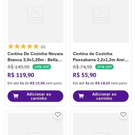
7
º
Copo
8
º
Aparelho Jantar
9
º
Lixeira
10
º
Panela Pressão
(1)
Cortina De Cozinha Novara
Cortina de Cozinha
Branca 3,0x1,20m - Bella
Passabarra 2,2x1,2m Areia
Janela
- Bella Janela
R$
149
,
90
R$
74
,
90
20%
OFF
25%
OFF
R$
119
,
90
R$
55
,
90
Em até
5
de
R$
23
,
98
sem juros
Em até
3
de
R$
18
,
63
sem juros
Adicionar ao
Adicionar ao
carrinho
carrinho