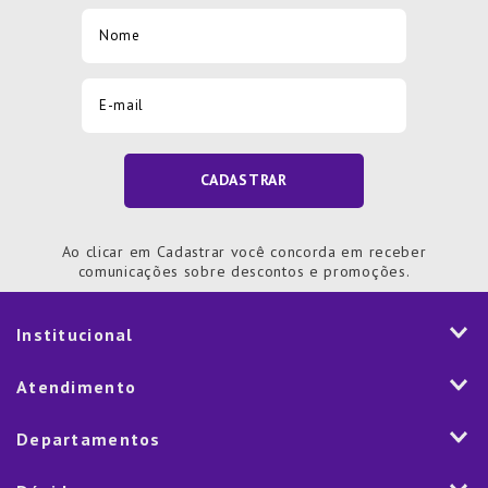
CADASTRAR
Ao clicar em Cadastrar você concorda em receber
comunicações sobre descontos e promoções.
Institucional
História
Atendimento
Visão e Valores
2ª via de Notal Fiscal
Departamentos
Nossas Lojas
Aplicativo
Vendas Corporativas
Mesa