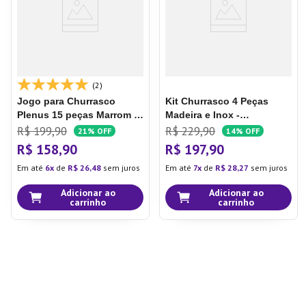
(2)
Jogo para Churrasco
Kit Churrasco 4 Peças
Plenus 15 peças Marrom -
Madeira e Inox -
Tramontina
Tramontina
R$
199
,
90
R$
229
,
90
21%
OFF
14%
OFF
R$
158
,
90
R$
197
,
90
Em até
6
de
R$
26
,
48
sem juros
Em até
7
de
R$
28
,
27
sem juros
Adicionar ao
Adicionar ao
carrinho
carrinho