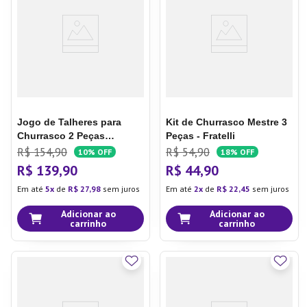
7
º
Aparelho Jantar
8
º
Xicara
9
º
Tapete
10
º
Lixeira
Jogo de Talheres para
Kit de Churrasco Mestre 3
Churrasco 2 Peças
Peças - Fratelli
Polywood - Tramontina
R$
154
,
90
R$
54
,
90
10%
OFF
18%
OFF
R$
139
,
90
R$
44
,
90
Em até
5
de
R$
27
,
98
sem juros
Em até
2
de
R$
22
,
45
sem juros
Adicionar ao
Adicionar ao
carrinho
carrinho