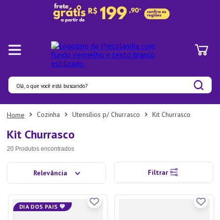
Olá, o que você está buscando?
Termos mais buscados
Cozinha
Utensílios p/ Churrasco
Kit Churrasco
1
º
Panelas
Kit Churrasco
2
º
Pratos
20
Produtos
3
º
Organizadores
Filtrar
Relevância
4
º
Bambu
5
º
Prato
DIA DOS PAIS 💙
6
º
Copo