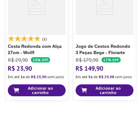
(1)
Cesta Redonda com Alça
Jogo de Cestos Redondo
27cm - Wolff
3 Peças Bege - Florarte
R$
29
,
90
R$
179
,
90
20%
OFF
17%
OFF
R$
23
,
90
R$
149
,
90
Em até
1
de
R$
23
,
90
sem juros
Em até
5
de
R$
29
,
98
sem juros
Adicionar ao
Adicionar ao
carrinho
carrinho