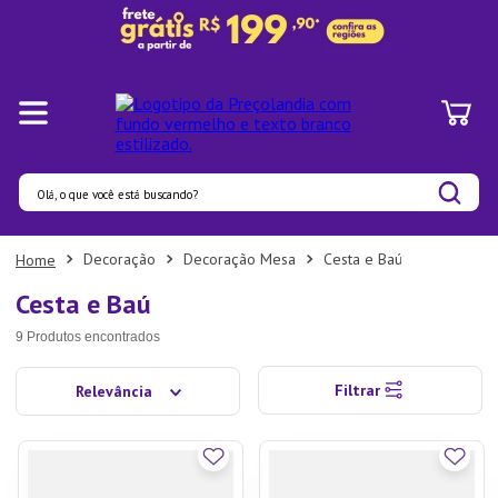
Olá, o que você está buscando?
Termos mais buscados
Decoração
Decoração Mesa
Cesta e Baú
1
º
Panelas
Cesta e Baú
2
º
Pratos
9
Produtos
3
º
Organizadores
Filtrar
Relevância
4
º
Bambu
5
º
Prato
6
º
Copo