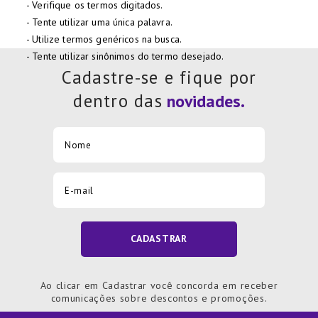
Verifique os termos digitados.
7
º
Xicara
Tente utilizar uma única palavra.
8
º
Tapete
Utilize termos genéricos na busca.
Tente utilizar sinônimos do termo desejado.
9
º
Aparelho Jantar
Cadastre-se e fique por
10
º
Lixeira
dentro das
CADASTRAR
Ao clicar em Cadastrar você concorda em receber
comunicações sobre descontos e promoções.