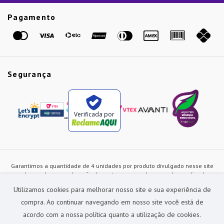
Etiqueta Amarela
Pagamento
Marcas
Segurança
Verificada por
Garantimos a quantidade de 4 unidades por produto divulgado nesse site
ou de acordo com a duração dos estoques, sendo as vendas realizadas
apenas no varejo. Os preços e as condições de pagamento poderão ser
Utilizamos cookies para melhorar nosso site e sua experiência de
alterados a qualquer instante sem prévia comunicação e são exclusivos
para a loja virtual, não restando nenhuma obrigação de prática similar nas
compra. Ao continuar navegando em nosso site você está de
lojas físicas da rede Preçolandia. Todas as imagens dos produtos são
acordo com a nossa política quanto a utilização de cookies.
meramente ilustrativas.