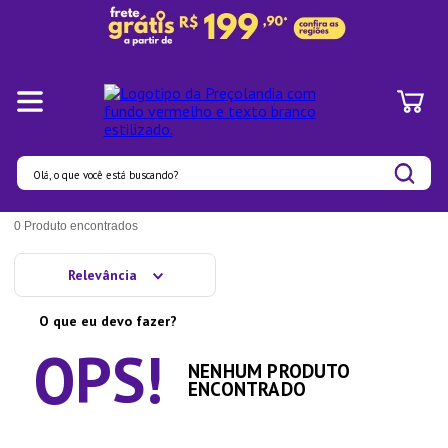
Olá, o que você está buscando?
Termos mais buscados
0
Produto
1
º
Pratos
Relevância
2
º
Panelas
O que eu devo fazer?
3
º
Organizadores
4
º
Bambu
NENHUM PRODUTO
ENCONTRADO
5
º
Prato
6
º
Copo