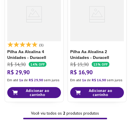
7
º
Tapete
8
º
Aparelho Jantar
9
º
Xicara
10
º
Lixeira
(1)
Pilha Aa Alcalina 4
Pilha Aa Alcalina 2
Unidades - Duracell
Unidades - Duracell
R$
34
,
90
R$
19
,
90
14%
OFF
15%
OFF
R$
29
,
90
R$
16
,
90
Em até
1
de
R$
29
,
90
sem juros
Em até
1
de
R$
16
,
90
sem juros
Adicionar ao
Adicionar ao
carrinho
carrinho
Você viu todos os
2
produtos