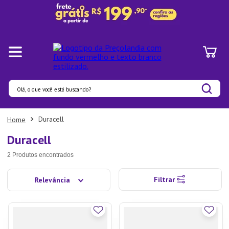
Olá, o que você está buscando?
Termos mais buscados
Duracell
1
º
Panelas
Duracell
2
º
Pratos
2
Produtos
3
º
Organizadores
Filtrar
Relevância
4
º
Bambu
5
º
Prato
6
º
Copo