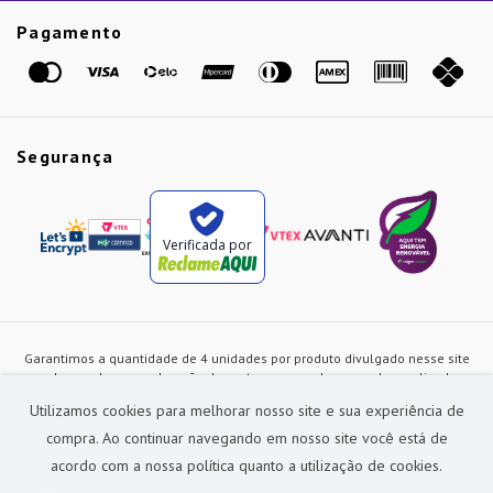
Etiqueta Amarela
Pagamento
Marcas
Segurança
Verificada por
Garantimos a quantidade de 4 unidades por produto divulgado nesse site
ou de acordo com a duração dos estoques, sendo as vendas realizadas
apenas no varejo. Os preços e as condições de pagamento poderão ser
Utilizamos cookies para melhorar nosso site e sua experiência de
alterados a qualquer instante sem prévia comunicação e são exclusivos
para a loja virtual, não restando nenhuma obrigação de prática similar nas
compra. Ao continuar navegando em nosso site você está de
lojas físicas da rede Preçolandia. Todas as imagens dos produtos são
acordo com a nossa política quanto a utilização de cookies.
meramente ilustrativas.