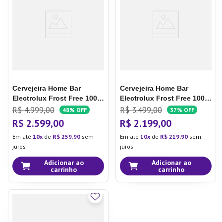
7
º
Aparelho Jantar
8
º
Xicara
9
º
Lixeira
10
º
Organizador
Cervejeira Home Bar
Cervejeira Home Bar
Electrolux Frost Free 100L
Electrolux Frost Free 100L
com Torre de Chopp e
Porta de Vidro Preta
R$
4
.
999
,
00
R$
3
.
499
,
00
48%
OFF
37%
OFF
Porta de Vidro Preta
(EB100)
127V
R$
2
.
599
,
00
R$
2
.
199
,
00
(EB10C)
220V
Em até
10
de
R$
259
,
90
sem
Em até
10
de
R$
219
,
90
sem
juros
juros
Adicionar ao
Adicionar ao
carrinho
carrinho