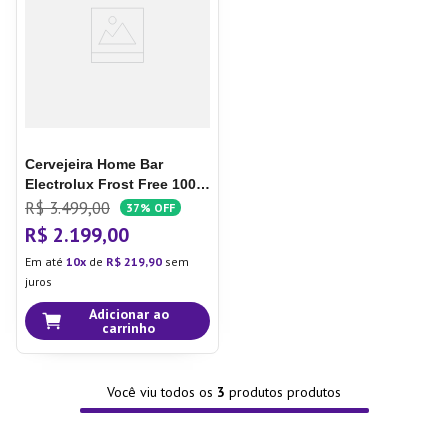
Cervejeira Home Bar
Electrolux Frost Free 100L
Porta de Vidro Preta
R$
3
.
499
,
00
37%
OFF
(EB100)
220V
R$
2
.
199
,
00
Em até
10
de
R$
219
,
90
sem
juros
Adicionar ao
carrinho
Você viu todos os
3
produtos