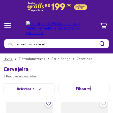
Olá, o que você está buscando?
Termos mais buscados
Eletrodomésticos
Bar e Adega
Cervejeira
1
º
Panelas
Cervejeira
2
º
Pratos
3
Produtos
3
º
Organizadores
Filtrar
Relevância
4
º
Bambu
5
º
Copo
6
º
Prato