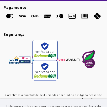
Etiqueta Amarela
Pagamento
Marcas
Segurança
Verificada por
Verificada por
Garantimos a quantidade de 4 unidades por produto divulgado nesse site
ou de acordo com a duração dos estoques, sendo as vendas realizadas
apenas no varejo. Os preços e as condições de pagamento poderão ser
Utilizamos cookies para melhorar nosso site e sua experiência de