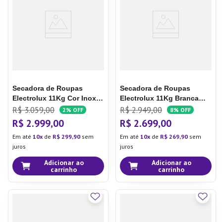
7
º
Copo
8
º
Aparelho Jantar
9
º
Lixeira
10
º
Panela Pressão
Secadora de Roupas
Secadora de Roupas
Electrolux 11Kg Cor Inox
Electrolux 11Kg Branca
Essential Care com
Essential Care com
R$
3
.
059
,
00
R$
2
.
949
,
00
2%
OFF
8%
OFF
Função Antirrugas (STH11)
Função Antirrugas (STL11)
R$
2
.
999
,
00
R$
2
.
699
,
00
Em até
10
de
R$
299
,
90
sem
Em até
10
de
R$
269
,
90
sem
juros
juros
Adicionar ao
Adicionar ao
carrinho
carrinho