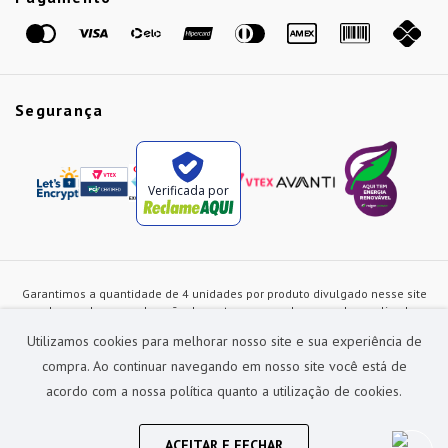
Marcas
Segurança
Verificada por
Garantimos a quantidade de 4 unidades por produto divulgado nesse site
ou de acordo com a duração dos estoques, sendo as vendas realizadas
apenas no varejo. Os preços e as condições de pagamento poderão ser
Utilizamos cookies para melhorar nosso site e sua experiência de
alterados a qualquer instante sem prévia comunicação e são exclusivos
para a loja virtual, não restando nenhuma obrigação de prática similar nas
compra. Ao continuar navegando em nosso site você está de
lojas físicas da rede Preçolandia. Todas as imagens dos produtos são
acordo com a nossa política quanto a utilização de cookies.
meramente ilustrativas.
Preçolandia Comercial Ltda CNPJ: 62.270.186/0011-28
sac@precolandia.com.br - (11) 5445-1010
ACEITAR E FECHAR