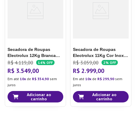
Secadora de Roupas
Secadora de Roupas
Electrolux 12Kg Branca
Electrolux 11Kg Cor Inox
Premium Care com
Essential Care com
R$
4
.
119
,
00
R$
3
.
059
,
00
14%
OFF
2%
OFF
Autosense (SFP12)
Função Antirrugas (STH11)
R$
3
.
549
,
00
R$
2
.
999
,
00
Em até
10
de
R$
354
,
90
sem
Em até
10
de
R$
299
,
90
sem
juros
juros
Adicionar ao
Adicionar ao
carrinho
carrinho