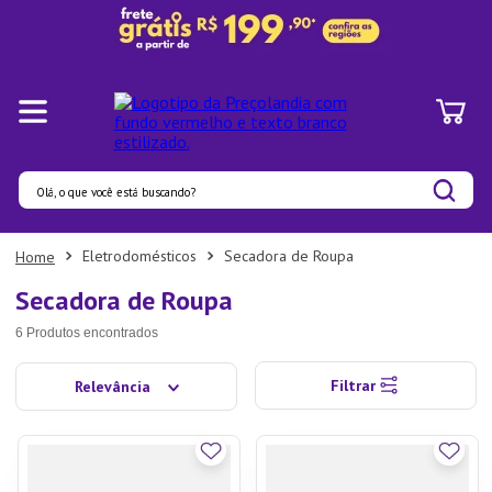
Olá, o que você está buscando?
Termos mais buscados
Eletrodomésticos
Secadora de Roupa
1
º
Pratos
Secadora de Roupa
2
º
Panelas
6
Produtos
3
º
Organizadores
Filtrar
Relevância
4
º
Bambu
5
º
Prato
6
º
Tapete