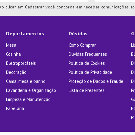
Ao clicar em Cadastrar você concorda em receber comunicações s
Departamentos
Dúvidas
G
Mesa
Como Comprar
L
Cozinha
Dúvidas Frequentes
Bl
Eletroportáteis
Política de Cookies
D
Decoração
Política de Privacidade
D
Cama, mesa e banho
Proteção de Dados e Fraude
Di
Lavanderia e Organização
Lista de Presentes
P
Limpeza e Manutenção
G
Papelaria
E
M