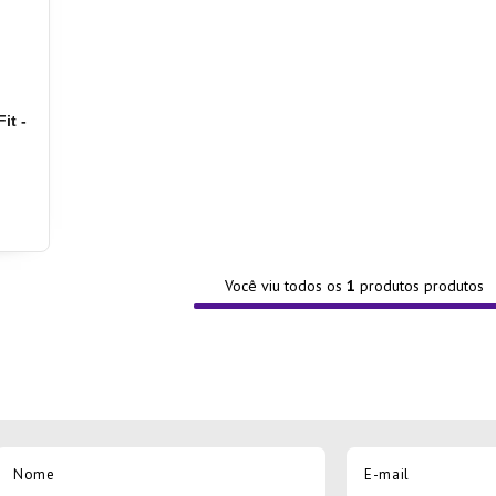
ra
it -
Você viu todos os
1
produtos