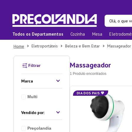
Olá, o que vo
Todos os Departamentos
Cozinha
Mesa
Eletrodomé
Termos ma
Eletroportáteis
Beleza e Bem Estar
Massageador
1
º
Pane
2
º
Prat
Massageador
3
º
Orga
1
Produto
4
º
Bam
Marca
5
º
Prat
DIA DOS PAIS 💙
Multi
6
º
Copo
7
º
Tape
8
º
Apar
Preçolandia
9
º
Xica