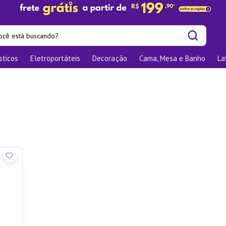
cê está buscando?
sticos
Eletroportáteis
Decoração
Cama, Mesa e Banho
La
is buscados
las
os
nizadores
bu
o
te
elho Jantar
ra