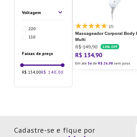
10
º
Lixei
Voltagem
(2)
220
Massageador Corporal Body F
110
Multi
R$
149
,
90
10%
OFF
Faixas de preço
R$
134
,
90
Em até
5
de
R$
26
,
98
sem juros
R$ 134,00
R$ 140,00
Cadastre-se e fique por