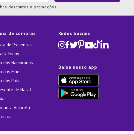
obre descontos e promoções.
uia de compras
Redes Sociais
ista de Presentes
ack Friday
ia dos Namorados
Baixe nosso app
ia das Mães
a dos Pais
resente de Natal
uias
tiqueta Amarela
arcas