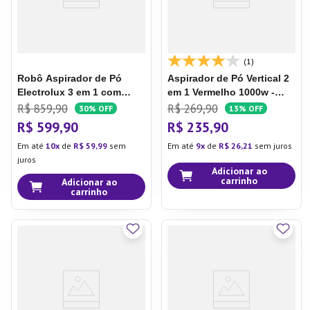
(1)
Robô Aspirador de Pó
Aspirador de Pó Vertical 2
Electrolux 3 em 1 com
em 1 Vermelho 1000w -
Sensor Antiqueda até 2h20
Multi
R$
859
,
90
R$
269
,
90
30%
OFF
13%
OFF
min Preto (ERB10)
R$
599
,
90
R$
235
,
90
Em até
10
de
R$
59
,
99
sem
Em até
9
de
R$
26
,
21
sem juros
juros
Adicionar ao
carrinho
Adicionar ao
carrinho