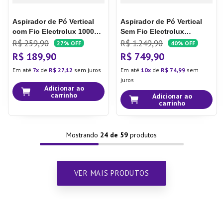
Aspirador de Pó Vertical
Aspirador de Pó Vertical
com Fio Electrolux 1000W
Sem Fio Electrolux
2 em 1 Filtro HEPA Preto
Ergorapido 2 em 1 Luz LED
R$
259
,
90
R$
1
.
249
,
90
27%
OFF
40%
OFF
(STK12)
Aspirador de Pó
até 38 min Branco
R$
189
,
90
R$
749
,
90
Vertical com Fio Electrolux
(ERG25B)
Em até
7
de
R$
27
,
12
sem juros
Em até
10
de
R$
74
,
99
sem
1000W 2 em 1 PowerSpeed
juros
Filtro HEPA Preto (STK12)
Adicionar ao
carrinho
Adicionar ao
carrinho
Mostrando
24 de 59