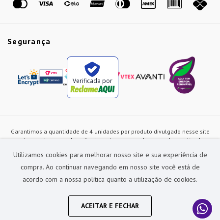
Segurança
Verificada por
Garantimos a quantidade de 4 unidades por produto divulgado nesse site
ou de acordo com a duração dos estoques, sendo as vendas realizadas
apenas no varejo. Os preços e as condições de pagamento poderão ser
Utilizamos cookies para melhorar nosso site e sua experiência de
alterados a qualquer instante sem prévia comunicação e são exclusivos
para a loja virtual, não restando nenhuma obrigação de prática similar nas
compra. Ao continuar navegando em nosso site você está de
lojas físicas da rede Preçolandia. Todas as imagens dos produtos são
acordo com a nossa política quanto a utilização de cookies.
meramente ilustrativas.
Preçolandia Comercial Ltda CNPJ: 62.270.186/0011-28
sac@precolandia.com.br - (11) 5445-1010
ACEITAR E FECHAR