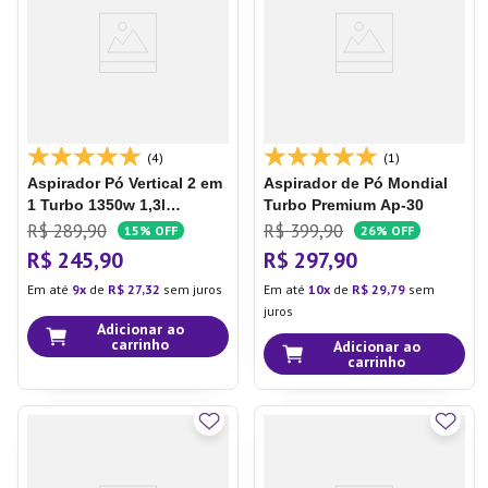
(4)
(1)
Aspirador Pó Vertical 2 em
Aspirador de Pó Mondial
1 Turbo 1350w 1,3l
Turbo Premium Ap-30
Cyclone Cinza - Multi
R$
289
,
90
R$
399
,
90
15%
OFF
26%
OFF
R$
245
,
90
R$
297
,
90
Em até
9
de
R$
27
,
32
sem juros
Em até
10
de
R$
29
,
79
sem
juros
Adicionar ao
carrinho
Adicionar ao
carrinho