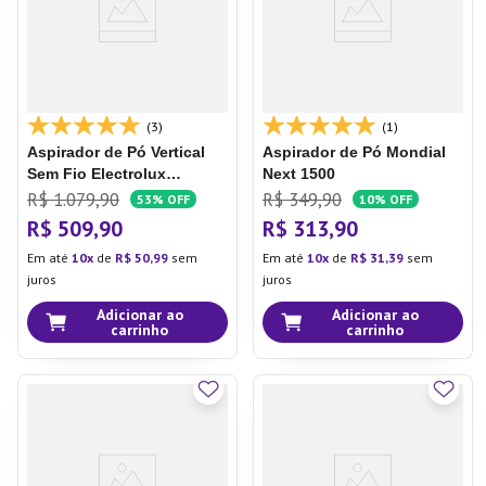
(3)
(1)
Aspirador de Pó Vertical
Aspirador de Pó Mondial
Sem Fio Electrolux
Next 1500
Ergorapido 2 em 1 Cyclone
R$
1
.
079
,
90
R$
349
,
90
53%
OFF
10%
OFF
até 20 min Branco (ERG21)
R$
509
,
90
R$
313
,
90
Em até
10
de
R$
50
,
99
sem
Em até
10
de
R$
31
,
39
sem
juros
juros
Adicionar ao
Adicionar ao
carrinho
carrinho