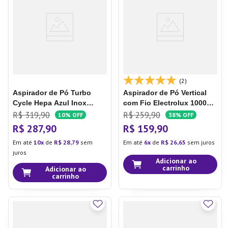
(2)
Aspirador de Pó Turbo
Aspirador de Pó Vertical
Cycle Hepa Azul Inox
com Fio Electrolux 1000W
1550w - AP-41-BLI -
2 em 1 Filtro HEPA Azul
R$
319
,
90
R$
259
,
90
10%
OFF
38%
OFF
Mondial
(STK13A)
Aspirador de Pó
R$
287
,
90
R$
159
,
90
Vertical com Fio Electrolux
Em até
10
de
R$
28
,
79
sem
Em até
6
de
R$
26
,
65
sem juros
1000W 2 em 1 PowerSpeed
juros
Filtro HEPA Azul (STK13A)
Adicionar ao
carrinho
Adicionar ao
carrinho