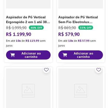
Aspirador de Pó Vertical
Aspirador de Pó Vertical
Ergorapido 2 em 1 até 38
Sem Fio Electrolux
min Dourado (ERG26)
Ergorapido 3 em 1
R$
1
.
999
,
90
R$
869
,
90
40%
OFF
33%
OFF
Cyclonic Power 30 min
R$
1
.
199
,
90
R$
579
,
90
Cinza (PTEC100)
Bivolt
Em até
10
de
R$
119
,
99
sem
Em até
10
de
R$
57
,
99
sem
juros
juros
Adicionar ao
Adicionar ao
carrinho
carrinho