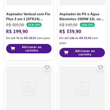
Aspirador Vertical com Fio
Aspirador de Pó e Água
Plus 2 em 1 (STK14)
Electrolux 1500W 12L com
Aspirador Vertical com Fio
ThermoControl e Função
R$
309
,
90
R$
549
,
90
35%
OFF
38%
OFF
PowerSpeed Plus 2 em 1
Sopro Inox (GT12l)
R$
199
,
90
R$
339
,
90
(STK14)
Em até
7
de
R$
28
,
55
sem juros
Em até
10
de
R$
33
,
99
sem
juros
Adicionar ao
carrinho
Adicionar ao
carrinho