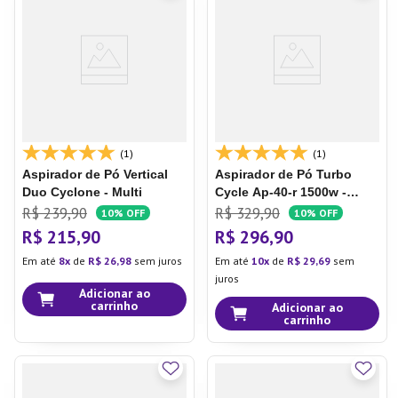
7
º
Aparelho Jantar
8
º
Xicara
9
º
Tapete
10
º
Lixeira
(1)
(1)
Aspirador de Pó Vertical
Aspirador de Pó Turbo
Duo Cyclone - Multi
Cycle Ap-40-r 1500w -
Mondial
R$
239
,
90
R$
329
,
90
10%
OFF
10%
OFF
R$
215
,
90
R$
296
,
90
Em até
8
de
R$
26
,
98
sem juros
Em até
10
de
R$
29
,
69
sem
juros
Adicionar ao
carrinho
Adicionar ao
carrinho