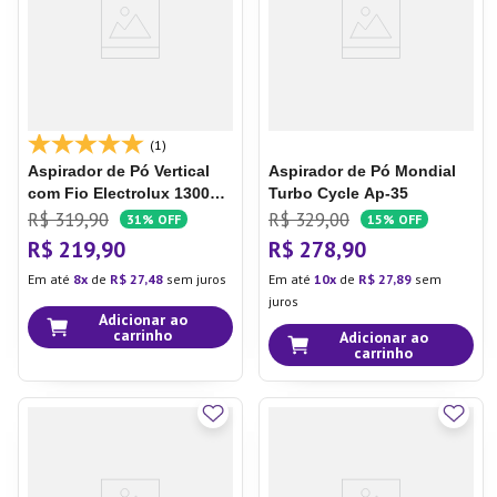
(1)
Aspirador de Pó Vertical
Aspirador de Pó Mondial
com Fio Electrolux 1300W
Turbo Cycle Ap-35
2 em 1 Ultra Filtro HEPA
R$
319
,
90
R$
329
,
00
31%
OFF
15%
OFF
Cinza (STK15)
Aspirador
R$
219
,
90
R$
278
,
90
de Pó Vertical com Fio
Em até
8
de
R$
27
,
48
sem juros
Em até
10
de
R$
27
,
89
sem
Electrolux 1300W 2 em 1
juros
PowerSpeed Ultra Filtro
Adicionar ao
HEPA Cinza (STK15)
carrinho
Adicionar ao
carrinho