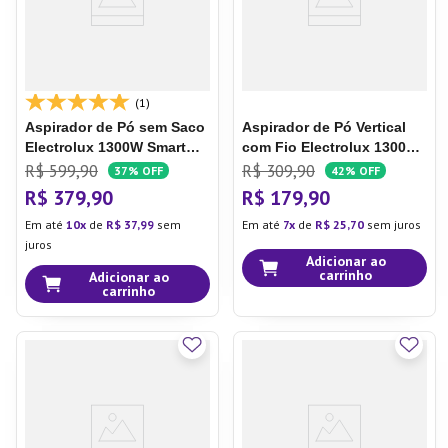
(1)
Aspirador de Pó sem Saco
Aspirador de Pó Vertical
Electrolux 1300W Smart
com Fio Electrolux 1300W
com Filtro HEPA e Bocal
2 em 1 Filtro HEPA Branco
R$
599
,
90
R$
309
,
90
37%
OFF
42%
OFF
para Estofado Azul
(STK14B)
Aspirador de Pó
R$
379
,
90
R$
179
,
90
(ABS03)
Vertical com Fio Electrolux
Em até
10
de
R$
37
,
99
sem
Em até
7
de
R$
25
,
70
sem juros
1300W 2 em 1 PowerSpeed
juros
Filtro HEPA Branco
Adicionar ao
(STK14B)
carrinho
Adicionar ao
carrinho