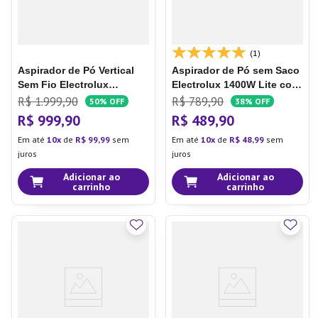
(1)
Aspirador de Pó Vertical
Aspirador de Pó sem Saco
Sem Fio Electrolux
Electrolux 1400W Lite com
Ergorapido 2 em 1 Luz LED
Filtro HEPA Silencioso
R$
1
.
999
,
90
R$
789
,
90
50%
OFF
38%
OFF
até 45 min Azul (ERG28)
Branco (LIT31)
R$
999
,
90
R$
489
,
90
Em até
10
de
R$
99
,
99
sem
Em até
10
de
R$
48
,
99
sem
juros
juros
Adicionar ao
Adicionar ao
carrinho
carrinho