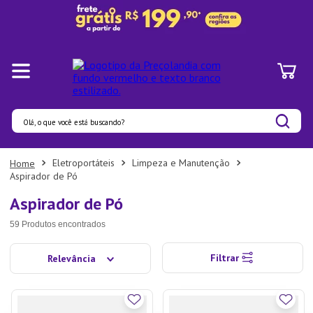
Olá, o que você está buscando?
Termos mais buscados
Eletroportáteis
Limpeza e Manutenção
Aspirador de Pó
1
º
Panelas
Aspirador de Pó
2
º
Pratos
59
Produtos
3
º
Organizadores
4
º
Bambu
Filtrar
Relevância
5
º
Prato
6
º
Copo