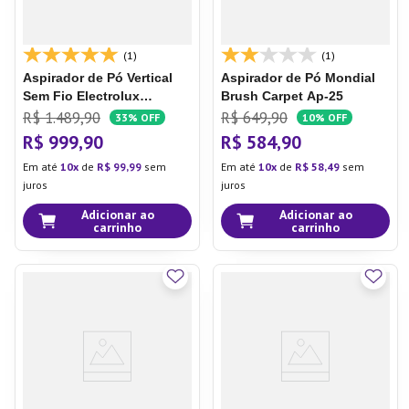
(1)
(1)
Aspirador de Pó Vertical
Aspirador de Pó Mondial
Sem Fio Electrolux
Brush Carpet Ap-25
Ergorapido 2 em 1 Luz LED
R$
1
.
489
,
90
R$
649
,
90
33%
OFF
10%
OFF
até 38 min Azul (ERG25N)
R$
999
,
90
R$
584
,
90
Em até
10
de
R$
99
,
99
sem
Em até
10
de
R$
58
,
49
sem
juros
juros
Adicionar ao
Adicionar ao
carrinho
carrinho