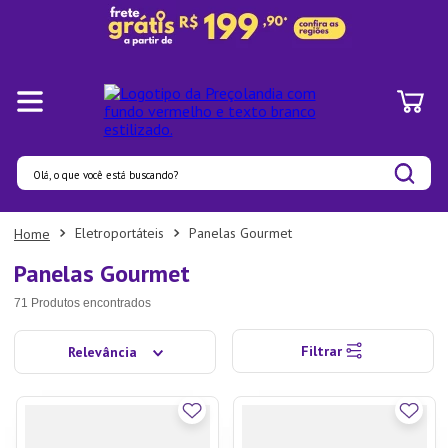
Olá, o que você está buscando?
Termos mais buscados
Eletroportáteis
Panelas Gourmet
1
º
Pratos
Panelas Gourmet
2
º
Panelas
71
Produtos
3
º
Organizadores
Filtrar
Relevância
4
º
Bambu
5
º
Prato
6
º
Tapete