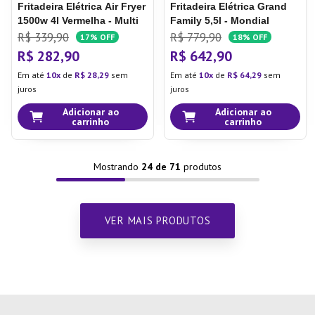
Fritadeira Elétrica Air Fryer
Fritadeira Elétrica Grand
1500w 4l Vermelha - Multi
Family 5,5l - Mondial
R$
339
,
90
R$
779
,
90
17%
OFF
18%
OFF
R$
282
,
90
R$
642
,
90
Em até
10
de
R$
28
,
29
sem
Em até
10
de
R$
64
,
29
sem
juros
juros
Adicionar ao
Adicionar ao
carrinho
carrinho
Mostrando
24 de 71