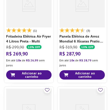
(1)
(3)
Fritadeira Elétrica Air Fryer
Panela Elétrica de Arroz
4 Litros Preta - Multi
Mondial 6 Xícaras Pratic
Rice
R$
299
,
90
R$
319
,
90
10%
OFF
10%
OFF
R$
269
,
90
R$
287
,
90
Em até
10
de
R$
26
,
99
sem
Em até
10
de
R$
28
,
79
sem
juros
juros
Adicionar ao
Adicionar ao
carrinho
carrinho