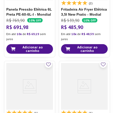
(2)
Panela Pressão Elétrica 6L
Fritadeira Air Fryer Elétrica
Preta PE-60-6L-I - Mondial
3,5l New Pratic - Modial
R$
769
,
90
R$
539
,
90
10%
OFF
10%
OFF
R$
691
,
98
R$
485
,
90
Em até
10
de
R$
69
,
19
sem
Em até
10
de
R$
48
,
59
sem
juros
juros
Adicionar ao
Adicionar ao
carrinho
carrinho
(1)
(1)