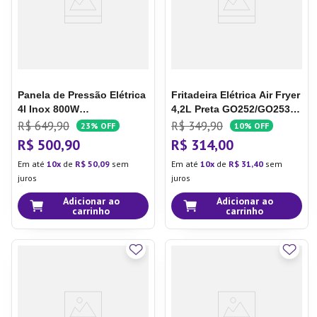
Panela de Pressão Elétrica
Fritadeira Elétrica Air Fryer
4l Inox 800W
4,2L Preta GO252/GO253 -
GO081/GO082 - Multi
Multi
R$
649
,
90
R$
349
,
90
23%
OFF
10%
OFF
R$
500
,
90
R$
314
,
00
Em até
10
de
R$
50
,
09
sem
Em até
10
de
R$
31
,
40
sem
juros
juros
Adicionar ao
Adicionar ao
carrinho
carrinho