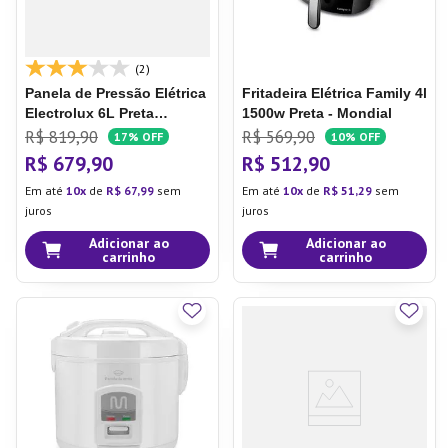
(2)
Panela de Pressão Elétrica
Fritadeira Elétrica Family 4l
Electrolux 6L Preta
1500w Preta - Mondial
Experience por Rita Lobo
R$
819
,
90
R$
569
,
90
17%
OFF
10%
OFF
(PCC20)
R$
679
,
90
R$
512
,
90
Em até
10
de
R$
67
,
99
sem
Em até
10
de
R$
51
,
29
sem
juros
juros
Adicionar ao
Adicionar ao
carrinho
carrinho