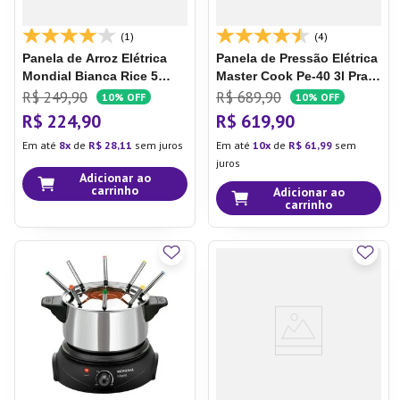
(1)
(4)
Panela de Arroz Elétrica
Panela de Pressão Elétrica
Mondial Bianca Rice 5
Master Cook Pe-40 3l Prata
Npe-05
- Mondial
R$
249
,
90
R$
689
,
90
10%
OFF
10%
OFF
R$
224
,
90
R$
619
,
90
Em até
8
de
R$
28
,
11
sem juros
Em até
10
de
R$
61
,
99
sem
juros
Adicionar ao
carrinho
Adicionar ao
carrinho