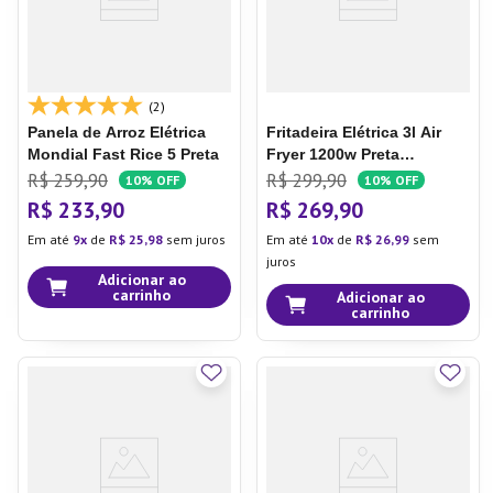
(2)
Panela de Arroz Elétrica
Fritadeira Elétrica 3l Air
Mondial Fast Rice 5 Preta
Fryer 1200w Preta
GO250/GO251 - Multi
R$
259
,
90
R$
299
,
90
10%
OFF
10%
OFF
R$
233
,
90
R$
269
,
90
Em até
9
de
R$
25
,
98
sem juros
Em até
10
de
R$
26
,
99
sem
juros
Adicionar ao
carrinho
Adicionar ao
carrinho