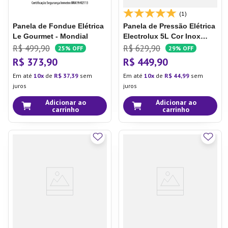
(1)
Panela de Fondue Elétrica
Panela de Pressão Elétrica
Le Gourmet - Mondial
Electrolux 5L Cor Inox
Efficient por Rita Lobo
R$
499
,
90
R$
629
,
90
25%
OFF
29%
OFF
(PCE20)
R$
373
,
90
R$
449
,
90
Em até
10
de
R$
37
,
39
sem
Em até
10
de
R$
44
,
99
sem
juros
juros
Adicionar ao
Adicionar ao
carrinho
carrinho