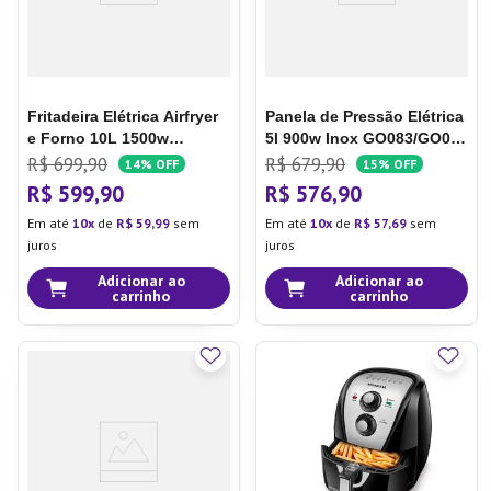
Fritadeira Elétrica Airfryer
Panela de Pressão Elétrica
e Forno 10L 1500w
5l 900w Inox GO083/GO084
GO256/GO257 Preta - Multi
- Multi
R$
699
,
90
R$
679
,
90
14%
OFF
15%
OFF
R$
599
,
90
R$
576
,
90
Em até
10
de
R$
59
,
99
sem
Em até
10
de
R$
57
,
69
sem
juros
juros
Adicionar ao
Adicionar ao
carrinho
carrinho