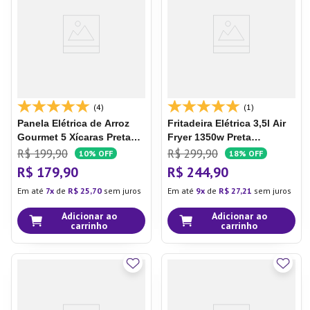
7
º
Copo
8
º
Aparelho Jantar
9
º
Lixeira
10
º
Panela Pressão
(4)
(1)
Panela Elétrica de Arroz
Fritadeira Elétrica 3,5l Air
Gourmet 5 Xícaras Preta
Fryer 1350w Preta
Ce03 - Multi
GO229/GO230 - Multi
R$
199
,
90
R$
299
,
90
10%
OFF
18%
OFF
R$
179
,
90
R$
244
,
90
Em até
7
de
R$
25
,
70
sem juros
Em até
9
de
R$
27
,
21
sem juros
Adicionar ao
Adicionar ao
carrinho
carrinho