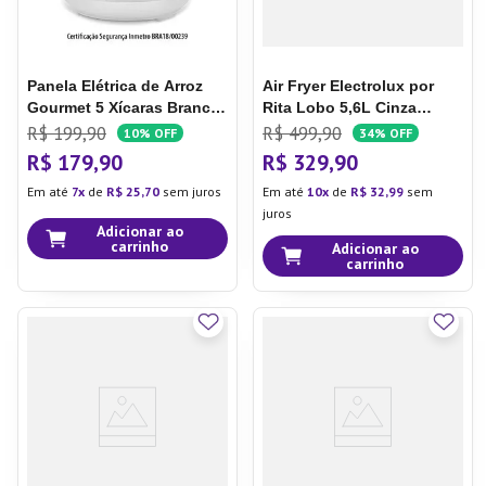
Panela Elétrica de Arroz
Air Fryer Electrolux por
Gourmet 5 Xícaras Branca
Rita Lobo 5,6L Cinza
Ce01 - Multi
Efficient Economia de
R$
199
,
90
R$
499
,
90
10%
OFF
34%
OFF
Energia 1400W (EAF40)
R$
179
,
90
R$
329
,
90
127V
Em até
7
de
R$
25
,
70
sem juros
Em até
10
de
R$
32
,
99
sem
juros
Adicionar ao
carrinho
Adicionar ao
carrinho