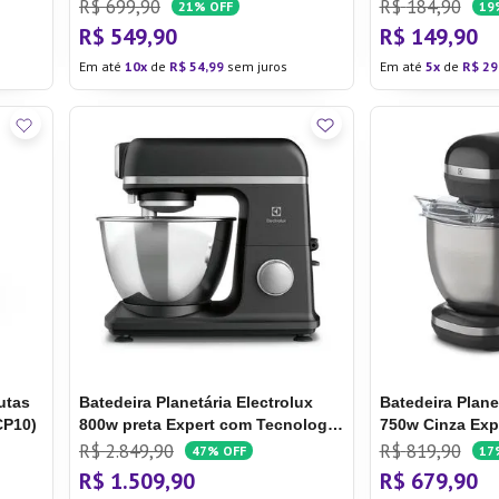
5l (EKM30)
R$
699
,
90
R$
184
,
90
21%
OFF
19
R$
549
,
90
R$
149
,
90
Em até
10
de
R$
54
,
99
sem juros
Em até
5
de
R$
29
utas
Batedeira Planetária Electrolux
Batedeira Plane
CP10)
800w preta Expert com Tecnologia
750w Cinza Ex
TruFlow Power System (KMP70)
Tigela Inox 5l 
R$
2
.
849
,
90
R$
819
,
90
47%
OFF
17
R$
1
.
509
,
90
R$
679
,
90