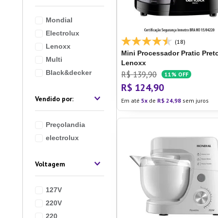
10
º
Lixei
Mondial
Electrolux
(18)
Lenoxx
Mini Processador Pratic Preto
Multi
Lenoxx
Black&decker
R$
139
,
90
11%
OFF
R$
124
,
90
Em até
5
de
R$
24
,
98
sem juros
Preçolandia
electrolux
Voltagem
127V
220V
220