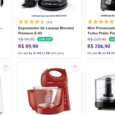
ra
(11)
 -
Espremedor de Laranja Mondial
Mini Processad
Premium E-02
Turbo Pratic Pr
R$
99
,
90
R$
229
,
90
10%
OFF
10
R$
89
,
90
R$
206
,
90
Em até
5
de
R$
17
,
98
sem juros
Em até
8
de
R$
25