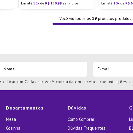
Em até
10
de
R$
150
,
99
sem juros
Em até
10
de
R$
6
Você viu todos os
19
produtos
Ao clicar em Cadastrar você concorda em receber comunicações s
Departamentos
Dúvidas
G
Mesa
Como Comprar
L
Cozinha
Dúvidas Frequentes
Bl