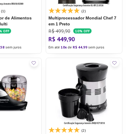
(1)
(2)
or de Alimentos
Multiprocessador Mondial Chef 7
ulti
em 1 Preto
R$
499
,
90
%
OFF
10%
OFF
R$
449
,
90
,
58
sem juros
Em até
10
de
R$
44
,
99
sem juros
(2)