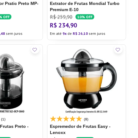
r Pratic Preto MP-
Extrator de Frutas Mondial Turbo
Premium E-10
R$
259
,
90
%
OFF
10%
OFF
R$
234
,
90
,
48
sem juros
Em até
9
de
R$
26
,
10
sem juros
(1)
(8)
rutas Preto -
Espremedor de Frutas Easy -
Lenoxx