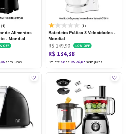
(4)
(1)
or de Alimentos
Batedeira Prática 3 Velocidades -
eto - Mondial
Mondial
R$
149
,
90
%
OFF
10%
OFF
R$
134
,
38
,
86
sem juros
Em até
5
de
R$
26
,
87
sem juros