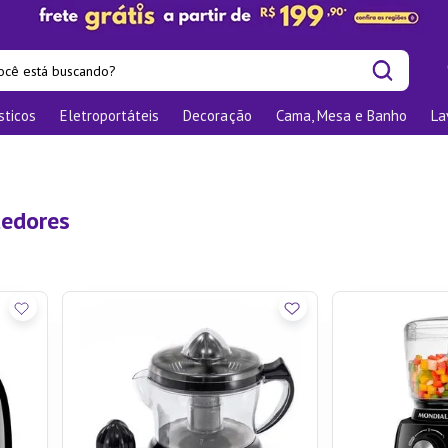
cê está buscando?
sticos
Eletroportáteis
Decoração
Cama, Mesa e Banho
La
is buscados
las
os
tedores
nizadores
bu
o
te
elho Jantar
ra