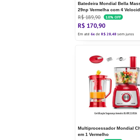
Batedeira Mondial Bella Mas
29np Vermelha com 4 Veloci
Batedeira Mondial Bella Mas
R$
189
,
90
10%
OFF
29np
R$
170
,
90
Em até
6
de
R$
28
,
48
sem juros
Multiprocessador Mondial Ch
em 1 Vermelho