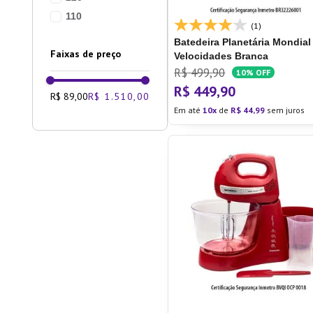
110
(1)
Batedeira Planetária Mondial
Faixas de preço
Velocidades Branca
R$
499
,
90
10%
OFF
R$
449
,
90
R$ 89,00
R$ 1.510,00
Em até
10
de
R$
44
,
99
sem juros