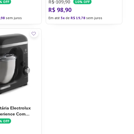
R$
109
,
90
%
OFF
10%
OFF
R$
98
,
90
,
98
sem juros
Em até
5
de
R$
19
,
78
sem juros
tária Electrolux
perience Com
(EKM40)
%
OFF