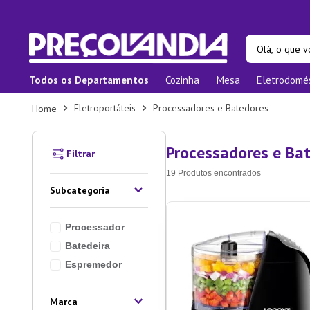
Olá, o que vo
Todos os Departamentos
Cozinha
Mesa
Eletrodomé
Termos ma
Eletroportáteis
Processadores e Batedores
1
º
Pane
2
º
Prat
Processadores e Ba
3
º
Orga
19
Produtos
4
º
Bam
Subcategoria
5
º
Prat
Processador
6
º
Copo
Batedeira
7
º
Tape
Espremedor
8
º
Apar
Marca
9
º
Xica