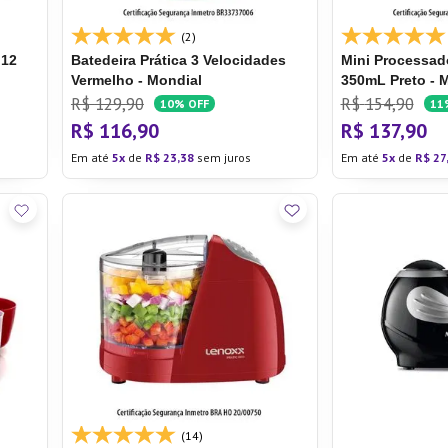
(2)
 12
Batedeira Prática 3 Velocidades
Mini Processad
Vermelho - Mondial
350mL Preto - M
R$
129
,
90
R$
154
,
90
10%
OFF
11
R$
116
,
90
R$
137
,
90
Em até
5
de
R$
23
,
38
sem juros
Em até
5
de
R$
27
(14)