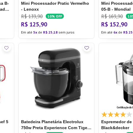
sa B-
Mini Processador Pratic Vermelho
Mini Processado
dades
- Lenoxx
05-B - Mondial
sa B-
R$
139
,
90
R$
169
,
90
10%
OFF
10
R$
125
,
90
R$
152
,
90
Em até
5
de
R$
25
,
18
sem juros
Em até
6
de
R$
25
ef 5
Batedeira Planetária Electrolux
Espremedor de F
750w Preta Experience Com Tigela
Black&decker