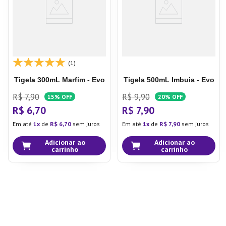
(1)
Tigela 300mL Marfim - Evo
Tigela 500mL Imbuia - Evo
R$
7
,
90
R$
9
,
90
15%
OFF
20%
OFF
R$
6
,
70
R$
7
,
90
Em até
1
de
R$
6
,
70
sem juros
Em até
1
de
R$
7
,
90
sem juros
Adicionar ao
Adicionar ao
carrinho
carrinho