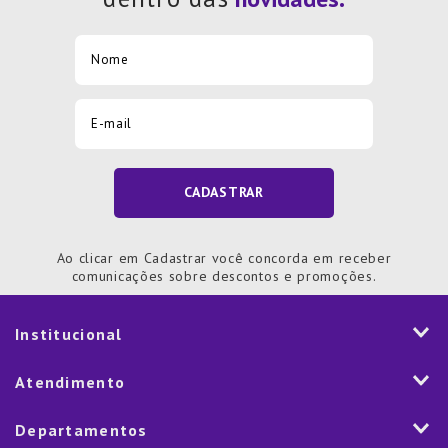
CADASTRAR
Ao clicar em Cadastrar você concorda em receber
comunicações sobre descontos e promoções.
Institucional
História
Atendimento
Visão e Valores
2ª via de Notal Fiscal
Departamentos
Nossas Lojas