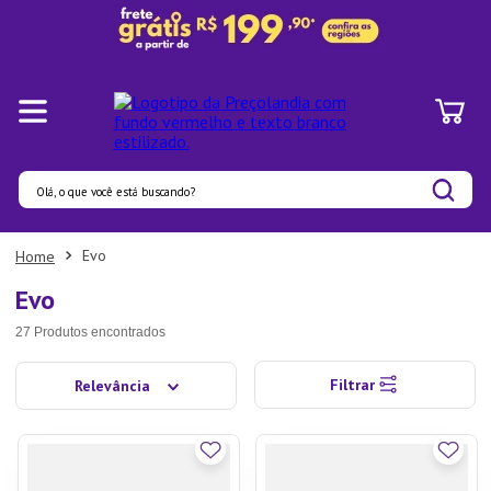
Olá, o que você está buscando?
Termos mais buscados
Evo
1
º
Pratos
Evo
2
º
Panelas
27
Produtos
3
º
Organizadores
Filtrar
Relevância
4
º
Bambu
5
º
Prato
6
º
Tapete