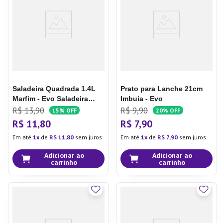
7
º
Copo
8
º
Aparelho Jantar
9
º
Lixeira
10
º
Panela Pressão
Saladeira Quadrada 1.4L
Prato para Lanche 21cm
Marfim - Evo
Saladeira
Imbuia - Evo
Quadrada 1,4l Marfim - Evo
R$
13
,
90
R$
9
,
90
15%
OFF
20%
OFF
R$
11
,
80
R$
7
,
90
Em até
1
de
R$
11
,
80
sem juros
Em até
1
de
R$
7
,
90
sem juros
Adicionar ao
Adicionar ao
carrinho
carrinho