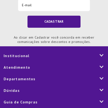
CADASTRAR
Ao clicar em Cadastrar você concorda em receber
comunicações sobre descontos e promoções.
Institucional
História
Atendimento
Visão e Valores
2ª via de Notal Fiscal
Departamentos
Nossas Lojas
Aplicativo
Vendas Corporativas
Mesa
Dúvidas
Fale Conosco
Trabalhe Conosco
Cozinha
Política de Entrega
Como Comprar
Marketplace
Guia de Compras
Eletroportáteis
Trocas e Devoluções
Dúvidas Frequentes