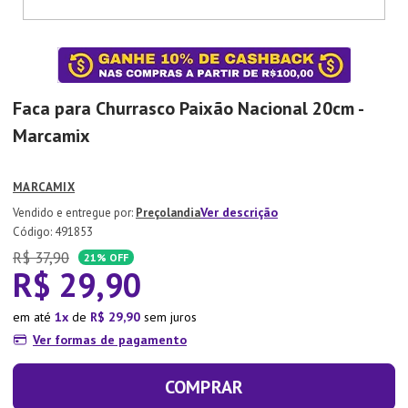
7
º
Tapete
8
º
Aparelho Jantar
9
º
Xicara
Faca para Churrasco Paixão Nacional 20cm -
10
º
Lixeira
Marcamix
MARCAMIX
Ver descrição
Preçolandia
:
491853
R$
37
,
90
21%
OFF
R$
29
,
90
em até
1
de
R$
29
,
90
sem juros
Ver formas de pagamento
COMPRAR