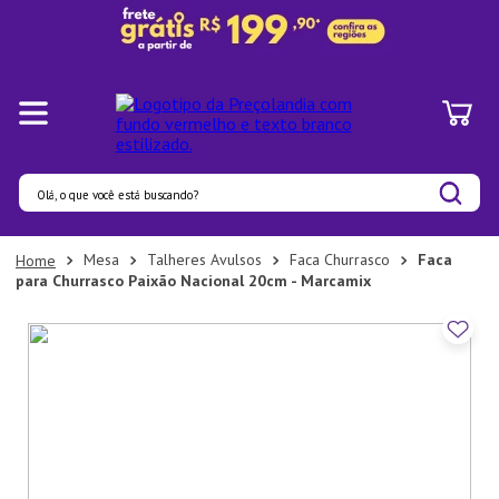
Olá, o que você está buscando?
Termos mais buscados
Mesa
Talheres Avulsos
Faca Churrasco
Faca
para Churrasco Paixão Nacional 20cm - Marcamix
1
º
Panelas
2
º
Pratos
3
º
Organizadores
4
º
Bambu
5
º
Prato
6
º
Copo