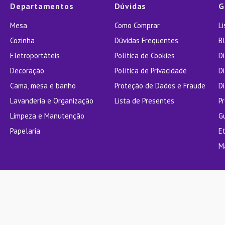
Departamentos
Dúvidas
G
Mesa
Como Comprar
L
Cozinha
Dúvidas Frequentes
Bl
Eletroportáteis
Política de Cookies
D
Decoração
Política de Privacidade
D
Cama, mesa e banho
Proteção de Dados e Fraude
Di
Lavanderia e Organização
Lista de Presentes
P
Limpeza e Manutenção
G
Papelaria
E
M