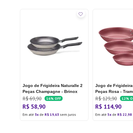
Jogo de Frigideira Naturalle 2
Jogo de Frigideira
Peças Champagne - Brinox
Peças Rosa - Tram
R$
69
,
90
R$
129
,
90
16%
OFF
12%
O
R$
58
,
90
R$
114
,
90
Em até
3
de
R$
19
,
63
sem juros
Em até
5
de
R$
22
,
98