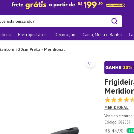
cê está buscando?
sticos
Eletroportáteis
Decoração
Cama, Mesa e Banho
La
is buscados
las
 Santorini 20cm Preta - Meridional
os
nizadores
bu
Frigidei
Meridio
o
MERIDIONAL
elho Jantar
ra
:
582557
R$
44
,
90
te
16