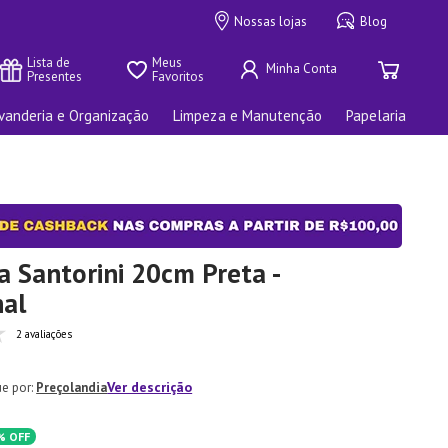
Nossas lojas
Blog
Lista de 
Meus 
Presentes
Favoritos
vanderia e Organização
Limpeza e Manutenção
Papelaria
ra Santorini 20cm Preta -
nal
2 avaliações
Ver descrição
Preçolandia
%
OFF