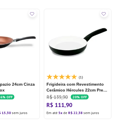
(1)
opazio 24cm Cinza
Frigideira com Revestimento
nox
Cerâmico Hércules 22cm Preta
- Hércules
R$
139
,
90
16%
OFF
20%
OFF
R$
111
,
90
$
15
,
30
sem juros
Em até
5
de
R$
22
,
38
sem juros