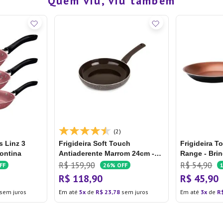
Quem viu, viu também
(2)
s Linz 3
Frigideira Soft Touch
Frigideira T
ontina
Antiaderente Marrom 24cm -
Range - Bri
Hercules
R$
159
,
90
R$
54
,
90
FF
26%
OFF
R$
118
,
90
R$
45
,
90
sem juros
Em até
5
de
R$
23
,
78
sem juros
Em até
3
de
R