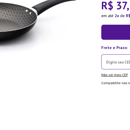
R$
37
,
ra
em até
2
de
R
Não sei meu CEP
Compartilhe nas r