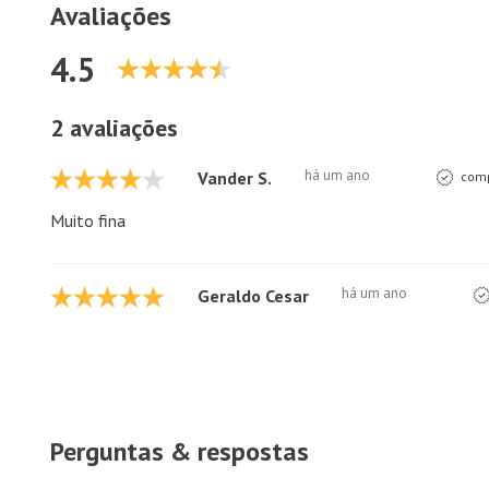
Avaliações
4.5
2 avaliações
há um ano
Vander S.
comp
Muito fina
há um ano
Geraldo Cesar
Perguntas & respostas