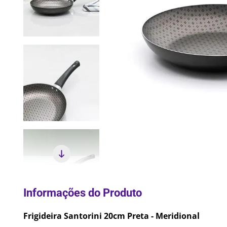
10
º
Lixei
Frigideira Santorini 20cm Preta - Meridional