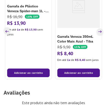
Garrafa de Plástico
Veneza Spider-man 1L -
Tiba
R$
16
,
90
18%
OFF
R$
13
,
90
Em até
1
de
R$
13
,
90
sem
juros
Garrafa Veneza 350mL
Color Mais Azul - Tiba
R$
9
,
90
15%
OFF
R$
8
,
40
Em até
1
de
R$
8
,
40
sem juros
Adicionar ao carrinho
Adicionar ao carrinho
Avaliações
Este produto ainda não tem avaliações