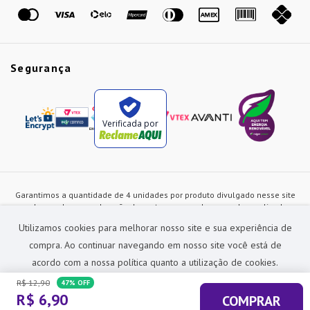
Marcas
Segurança
Verificada por
Garantimos a quantidade de 4 unidades por produto divulgado nesse site
ou de acordo com a duração dos estoques, sendo as vendas realizadas
apenas no varejo. Os preços e as condições de pagamento poderão ser
Utilizamos cookies para melhorar nosso site e sua experiência de
alterados a qualquer instante sem prévia comunicação e são exclusivos
para a loja virtual, não restando nenhuma obrigação de prática similar nas
compra. Ao continuar navegando em nosso site você está de
lojas físicas da rede Preçolandia. Todas as imagens dos produtos são
acordo com a nossa política quanto a utilização de cookies.
meramente ilustrativas.
R$
12
,
90
47%
OFF
Preçolandia Comercial Ltda CNPJ: 62.270.186/0011-28
R$
6
,
90
COMPRAR
sac@precolandia.com.br - (11) 5445-1010
ACEITAR E FECHAR