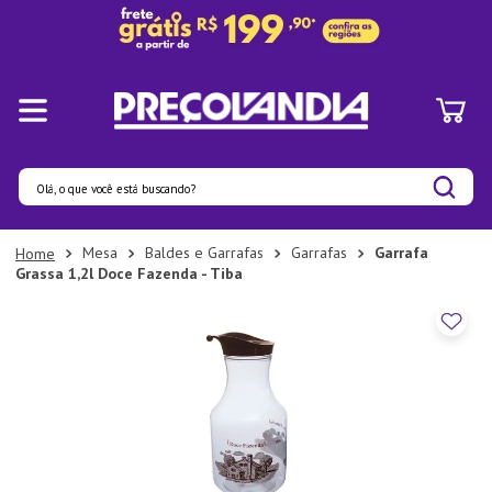
Olá, o que você está buscando?
Termos mais buscados
Mesa
Baldes e Garrafas
Garrafas
Garrafa
Grassa 1,2l Doce Fazenda - Tiba
1
º
Panelas
2
º
Pratos
3
º
Organizadores
4
º
Bambu
5
º
Prato
6
º
Copo