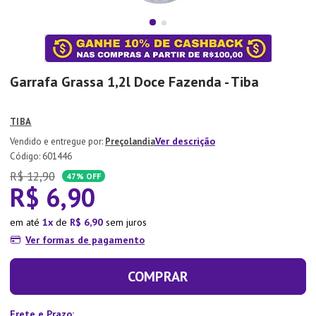
7
º
Tapete
8
º
Aparelho Jantar
9
º
Xicara
Garrafa Grassa 1,2l Doce Fazenda - Tiba
10
º
Lixeira
TIBA
Ver descrição
Preçolandia
:
601446
R$
12
,
90
47%
OFF
R$
6
,
90
em até
1
de
R$
6
,
90
sem juros
Ver formas de pagamento
COMPRAR