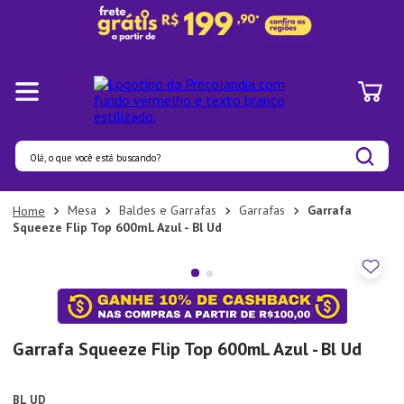
Olá, o que você está buscando?
Termos mais buscados
Mesa
Baldes e Garrafas
Garrafas
Garrafa
Squeeze Flip Top 600mL Azul - Bl Ud
1
º
Pratos
2
º
Panelas
3
º
Organizadores
4
º
Bambu
Garrafa Squeeze Flip Top 600mL Azul - Bl Ud
5
º
Prato
6
º
Copo
BL UD