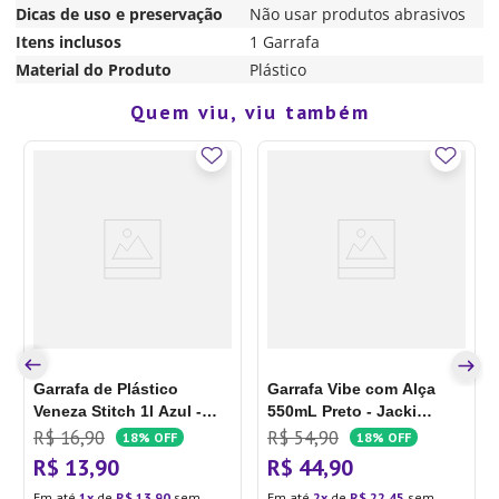
Dicas de uso e preservação
Não usar produtos abrasivos
Itens inclusos
1 Garrafa
Material do Produto
Plástico
Quem viu, viu também
Garrafa de Plástico
Garrafa Vibe com Alça
Veneza Stitch 1l Azul -
550mL Preto - Jacki
Tiba
Design
R$
16
,
90
R$
54
,
90
18%
OFF
18%
OFF
R$
13
,
90
R$
44
,
90
Em até
1
de
R$
13
,
90
sem
Em até
2
de
R$
22
,
45
sem