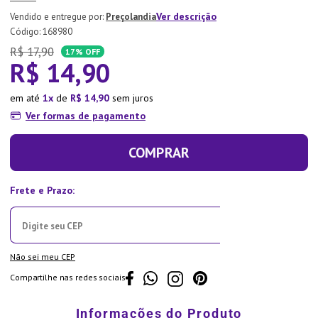
7
º
Xicara
Ver descrição
Preçolandia
:
168980
8
º
Tapete
R$
17
,
90
17%
OFF
R$
9
º
14
Aparelho Jantar
,
90
10
º
Lixeira
em até
1
de
R$
14
,
90
sem juros
Ver formas de pagamento
COMPRAR
Não sei meu CEP
Compartilhe nas redes sociais