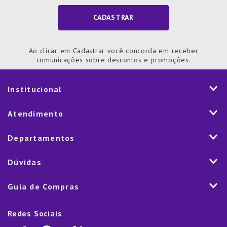
CADASTRAR
Ao clicar em Cadastrar você concorda em receber
comunicações sobre descontos e promoções.
Institucional
História
Atendimento
Visão e Valores
2ª via de Notal Fiscal
Departamentos
Nossas Lojas
Aplicativo
Vendas Corporativas
Mesa
Dúvidas
Fale Conosco
Trabalhe Conosco
Cozinha
Política de Entrega
Como Comprar
Marketplace
Guia de Compras
Eletroportáteis
Trocas e Devoluções
Dúvidas Frequentes
Blog
Decoração
Lista de Presentes
Rastreamento de pedido
Política de Cookies
Redes Sociais
Cama, mesa e banho
Black Friday
Televendas:
(11) 5445-1010