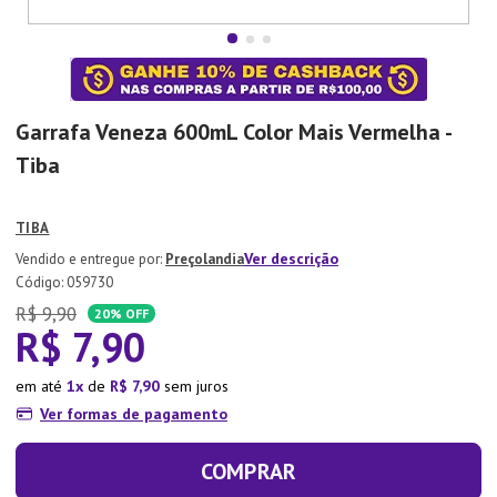
7
º
Tapete
8
º
Aparelho Jantar
9
º
Xicara
Garrafa Veneza 600mL Color Mais Vermelha -
10
º
Lixeira
Tiba
TIBA
Ver descrição
Preçolandia
:
059730
R$
9
,
90
20%
OFF
R$
7
,
90
em até
1
de
R$
7
,
90
sem juros
Ver formas de pagamento
COMPRAR