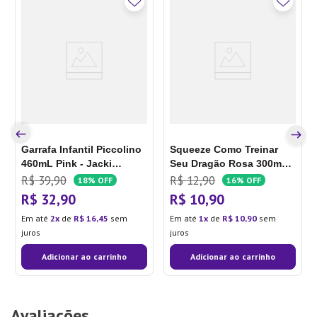
Garrafa Infantil Piccolino
Squeeze Como Treinar
460mL Pink - Jacki
Seu Dragão Rosa 300mL -
Design
Tiba
R$
39
,
90
R$
12
,
90
18%
OFF
16%
OFF
R$
32
,
90
R$
10
,
90
Em até
2
de
R$
16
,
45
sem
Em até
1
de
R$
10
,
90
sem
juros
juros
Adicionar ao carrinho
Adicionar ao carrinho
Avaliações