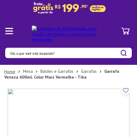
Olá, o que você está buscando?
Termos mais buscados
Mesa
Baldes e Garrafas
Garrafas
Garrafa
Veneza 600mL Color Mais Vermelha - Tiba
1
º
Panelas
2
º
Pratos
3
º
Organizadores
4
º
Bambu
5
º
Prato
6
º
Copo