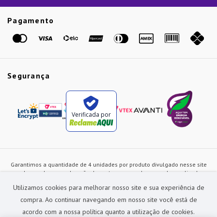
Guias
Etiqueta Amarela
Pagamento
Marcas
Segurança
Verificada por
Garantimos a quantidade de 4 unidades por produto divulgado nesse site
ou de acordo com a duração dos estoques, sendo as vendas realizadas
apenas no varejo. Os preços e as condições de pagamento poderão ser
Utilizamos cookies para melhorar nosso site e sua experiência de
alterados a qualquer instante sem prévia comunicação e são exclusivos
para a loja virtual, não restando nenhuma obrigação de prática similar nas
compra. Ao continuar navegando em nosso site você está de
lojas físicas da rede Preçolandia. Todas as imagens dos produtos são
acordo com a nossa política quanto a utilização de cookies.
meramente ilustrativas.