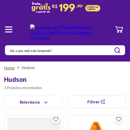
Olá, o que você está buscando?
Termos mais buscados
Hudson
1
º
Pratos
Hudson
2
º
Panelas
3
Produtos
3
º
Organizadores
Filtrar
Relevância
4
º
Prato
5
º
Bambu
6
º
Tapete