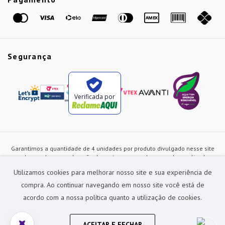
Marcas
Segurança
Verificada por
Garantimos a quantidade de 4 unidades por produto divulgado nesse site
ou de acordo com a duração dos estoques, sendo as vendas realizadas
apenas no varejo. Os preços e as condições de pagamento poderão ser
Utilizamos cookies para melhorar nosso site e sua experiência de
alterados a qualquer instante sem prévia comunicação e são exclusivos
para a loja virtual, não restando nenhuma obrigação de prática similar nas
compra. Ao continuar navegando em nosso site você está de
lojas físicas da rede Preçolandia. Todas as imagens dos produtos são
acordo com a nossa política quanto a utilização de cookies.
meramente ilustrativas.
Preçolandia Comercial Ltda CNPJ: 62.270.186/0011-28
sac@precolandia.com.br - (11) 5445-1010
ACEITAR E FECHAR