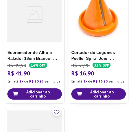
7
º
Copo
8
º
Aparelho Jantar
9
º
Xicara
10
º
Lixeira
Espremedor de Alho e
Cortador de Legumes
Ralador 18cm Branco -
Peeller Spiral Joie -
Hudson
Hudson
R$
49
,
90
R$
37
,
90
16%
OFF
55%
OFF
R$
41
,
90
R$
16
,
90
Em até
2
de
R$
20
,
95
sem juros
Em até
1
de
R$
16
,
90
sem juros
Adicionar ao
Adicionar ao
carrinho
carrinho