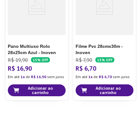
Pano Multiuso Rolo
Filme Pvc 28cmx30m -
28x25cm Azul - Inoven
Inoven
R$
19
,
90
R$
7
,
90
15%
OFF
15%
OFF
R$
16
,
90
R$
6
,
70
Em até
1
de
R$
16
,
90
sem juros
Em até
1
de
R$
6
,
70
sem juros
Adicionar ao
Adicionar ao
carrinho
carrinho