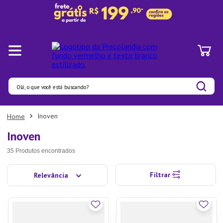
Olá, o que você está buscando?
Termos mais buscados
Inoven
1
º
Pratos
Inoven
2
º
Panelas
35
Produtos
3
º
Organizadores
Filtrar
Relevância
4
º
Bambu
5
º
Prato
6
º
Copo