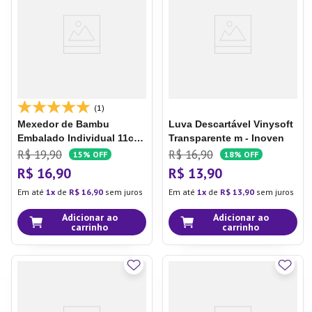
7
º
Xicara
8
º
Tapete
9
º
Aparelho Jantar
10
º
Lixeira
(1)
Mexedor de Bambu
Luva Descartável Vinysoft
Embalado Individual 11cm
Transparente m - Inoven
- Inoven
R$
19
,
90
R$
16
,
90
15%
OFF
18%
OFF
R$
16
,
90
R$
13
,
90
Em até
1
de
R$
16
,
90
sem juros
Em até
1
de
R$
13
,
90
sem juros
Adicionar ao
Adicionar ao
carrinho
carrinho