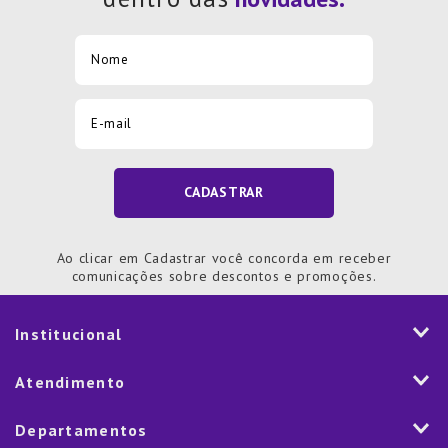
CADASTRAR
Ao clicar em Cadastrar você concorda em receber
comunicações sobre descontos e promoções.
Institucional
História
Atendimento
Visão e Valores
2ª via de Notal Fiscal
Departamentos
Nossas Lojas