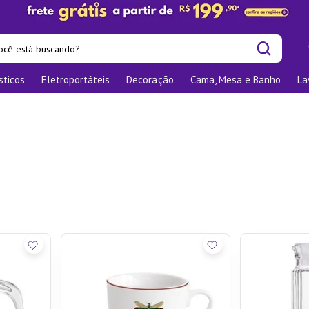
cê está buscando?
sticos
Eletroportáteis
Decoração
Cama, Mesa e Banho
La
is buscados
os
las
nizadores
bu
o
ra
te
elho Jantar