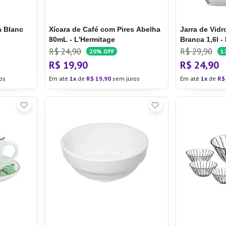
 Blanc
Xícara de Café com Pires Abelha
Jarra de Vid
80mL - L'Hermitage
Branca 1,6l -
R$
24
,
90
R$
29
,
90
20%
OFF
1
R$
19
,
90
R$
24
,
90
os
Em até
1
de
R$
19
,
90
sem juros
Em até
1
de
R$