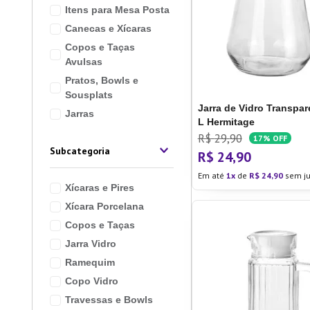
Itens para Mesa Posta
10
º
Lixei
Canecas e Xícaras
Copos e Taças
Avulsas
Pratos, Bowls e
Sousplats
Jarra de Vidro Transpare
Jarras
L Hermitage
R$
29
,
90
17%
OFF
Subcategoria
R$
24
,
90
Em até
1
de
R$
24
,
90
sem ju
Xícaras e Pires
Xícara Porcelana
Copos e Taças
Jarra Vidro
Ramequim
Copo Vidro
Travessas e Bowls