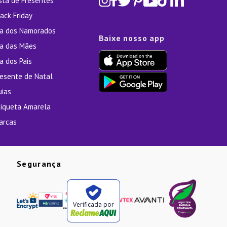
ista de Presentes
ack Friday
ia dos Namorados
Baixe nosso app
ia das Mães
a dos Pais
resente de Natal
uias
tiqueta Amarela
arcas
Segurança
Verificada por