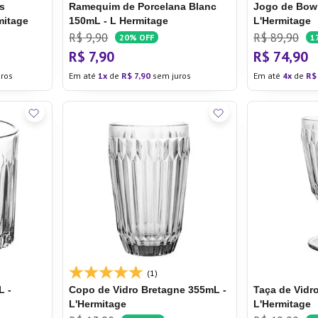
s
Ramequim de Porcelana Blanc
Jogo de Bowl
mitage
150mL - L Hermitage
L'Hermitage
R$
9
,
90
R$
89
,
90
20%
OFF
1
R$
7
,
90
R$
74
,
90
ros
Em até
1
de
R$
7
,
90
sem juros
Em até
4
de
R$
(1)
L -
Copo de Vidro Bretagne 355mL -
Taça de Vidr
L'Hermitage
L'Hermitage