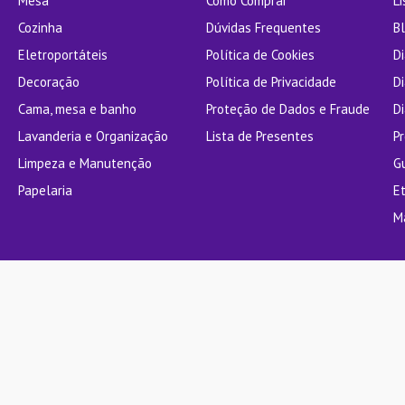
Mesa
Como Comprar
L
Cozinha
Dúvidas Frequentes
Bl
Eletroportáteis
Política de Cookies
D
Decoração
Política de Privacidade
D
Cama, mesa e banho
Proteção de Dados e Fraude
Di
Lavanderia e Organização
Lista de Presentes
P
Limpeza e Manutenção
G
Papelaria
E
M