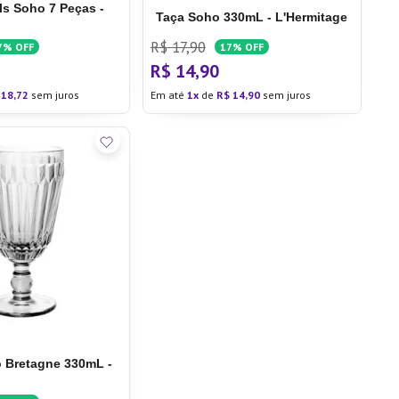
s Soho 7 Peças -
Taça Soho 330mL - L'Hermitage
R$
17
,
90
7%
OFF
17%
OFF
R$
14
,
90
18
,
72
sem juros
Em até
1
de
R$
14
,
90
sem juros
o Bretagne 330mL -