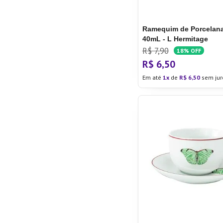
Ramequim de Porcelana
40mL - L Hermitage
R$
7
,
90
18%
OFF
R$
6
,
50
Em até
1
de
R$
6
,
50
sem jur