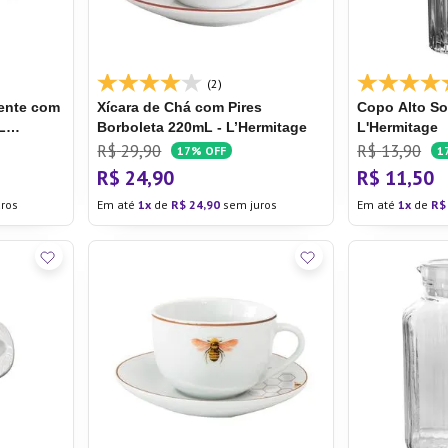
(2)
rente com
Xícara de Chá com Pires
Copo Alto S
L
Borboleta 220mL - L’Hermitage
L'Hermitage
R$
29
,
90
R$
13
,
90
17%
OFF
1
R$
24
,
90
R$
11
,
50
ros
Em até
1
de
R$
24
,
90
sem juros
Em até
1
de
R$