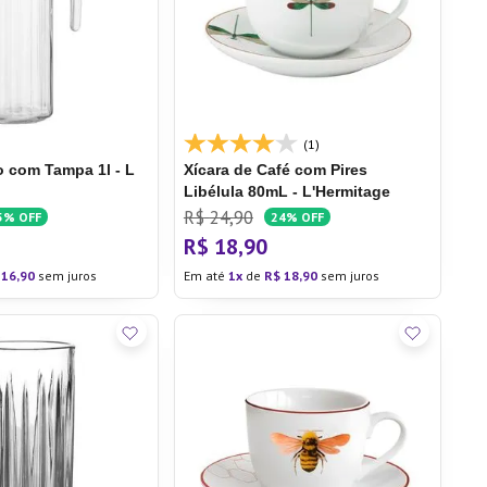
(1)
o com Tampa 1l - L
Xícara de Café com Pires
Libélula 80mL - L'Hermitage
R$
24
,
90
5%
OFF
24%
OFF
R$
18
,
90
16
,
90
sem juros
Em até
1
de
R$
18
,
90
sem juros