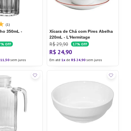
(1)
oho 350mL -
Xícara de Chá com Pires Abelha
220mL - L'Hermitage
R$
29
,
90
7%
OFF
17%
OFF
R$
24
,
90
11
,
50
sem juros
Em até
1
de
R$
24
,
90
sem juros