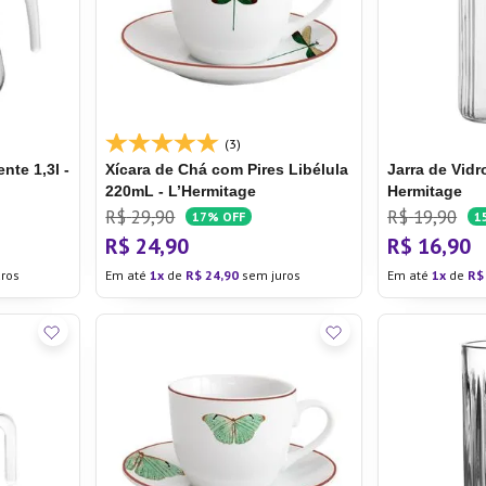
ra
(3)
nte 1,3l -
Xícara de Chá com Pires Libélula
Jarra de Vidr
220mL - L’Hermitage
Hermitage
R$
29
,
90
R$
19
,
90
17%
OFF
1
R$
24
,
90
R$
16
,
90
ros
Em até
1
de
R$
24
,
90
sem juros
Em até
1
de
R$