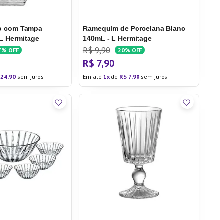
ro com Tampa
Ramequim de Porcelana Blanc
 L Hermitage
140mL - L Hermitage
R$
9
,
90
7%
OFF
20%
OFF
R$
7
,
90
24
,
90
sem juros
Em até
1
de
R$
7
,
90
sem juros