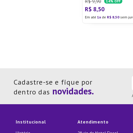
R$
9
,
90
14%
OFF
R$
8
,
50
Em até
1
de
R$
8
,
50
sem jur
Cadastre-se e fique por
dentro das
Institucional
Atendimento