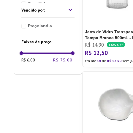
Taça Vidro
Taça Cristal
Copo Cristal
Preçolandia
Jarra de Vidro Transpa
Tampa Branca 500mL - 
Faixas de preço
Hermitage
R$
14
,
90
16%
OFF
R$
12
,
50
R$ 6,00
R$ 75,00
Em até
1
de
R$
12
,
50
sem ju