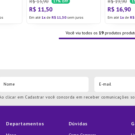
R$
13
,
90
R$
19
,
90
17%
OFF
1
R$
11
,
50
R$
16
,
90
os
Em até
1
de
R$
11
,
50
sem juros
Em até
1
de
R$
Você viu todos os
19
produtos
Ao clicar em Cadastrar você concorda em receber comunicações s
Departamentos
Dúvidas
G