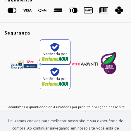
Marcas
Segurança
Verificada por
Verificada por
Garantimos a quantidade de 4 unidades por produto divulgado nesse site
ou de acordo com a duração dos estoques, sendo as vendas realizadas
apenas no varejo. Os preços e as condições de pagamento poderão ser
Utilizamos cookies para melhorar nosso site e sua experiência de
alterados a qualquer instante sem prévia comunicação e são exclusivos
para a loja virtual, não restando nenhuma obrigação de prática similar nas
compra. Ao continuar navegando em nosso site você está de