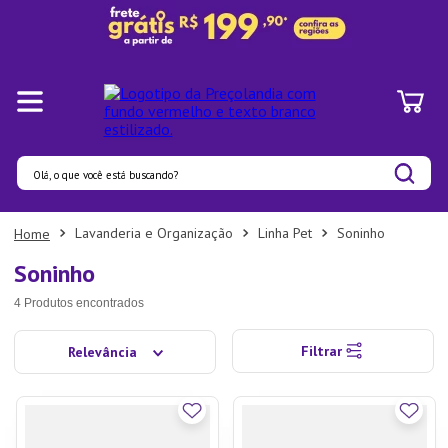
Olá, o que você está buscando?
Termos mais buscados
Lavanderia e Organização
Linha Pet
Soninho
1
º
Pratos
Soninho
2
º
Panelas
4
Produtos
3
º
Organizadores
Filtrar
Relevância
4
º
Bambu
5
º
Prato
6
º
Copo