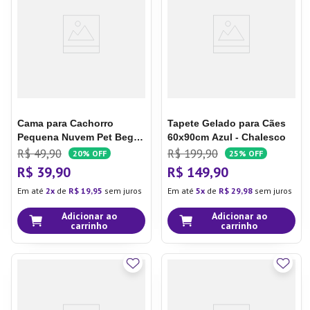
7
º
Xicara
8
º
Tapete
9
º
Aparelho Jantar
10
º
Lixeira
Cama para Cachorro
Tapete Gelado para Cães
Pequena Nuvem Pet Bege -
60x90cm Azul - Chalesco
Chalesco
R$
49
,
90
R$
199
,
90
20%
OFF
25%
OFF
R$
39
,
90
R$
149
,
90
Em até
2
de
R$
19
,
95
sem juros
Em até
5
de
R$
29
,
98
sem juros
Adicionar ao
Adicionar ao
carrinho
carrinho