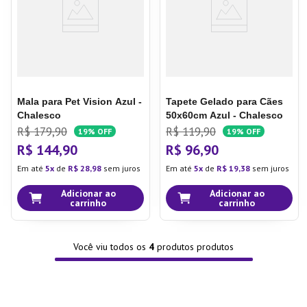
Mala para Pet Vision Azul -
Tapete Gelado para Cães
Chalesco
50x60cm Azul - Chalesco
R$
179
,
90
R$
119
,
90
19%
OFF
19%
OFF
R$
144
,
90
R$
96
,
90
Em até
5
de
R$
28
,
98
sem juros
Em até
5
de
R$
19
,
38
sem juros
Adicionar ao
Adicionar ao
carrinho
carrinho
Você viu todos os
4
produtos