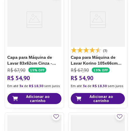
7
º
Xicara
8
º
Tapete
9
º
Aparelho Jantar
10
º
Lixeira
(3)
Capa para Máquina de
Capa para Máquina de
Lavar 83x62cm Cinza -
Lavar Korino 105x66cm
Plast Leo
Cinza - Plast Leo
R$
67
,
90
R$
67
,
90
19%
OFF
19%
OFF
R$
54
,
90
R$
54
,
90
Em até
3
de
R$
18
,
30
sem juros
Em até
3
de
R$
18
,
30
sem juros
Adicionar ao
Adicionar ao
carrinho
carrinho