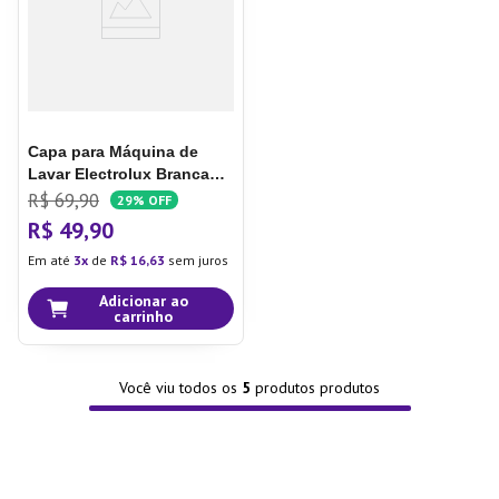
Capa para Máquina de
Lavar Electrolux Branca
10kg a 16kg Tamanho G
R$
69
,
90
29%
OFF
R$
49
,
90
Em até
3
de
R$
16
,
63
sem juros
Adicionar ao
carrinho
Você viu todos os
5
produtos