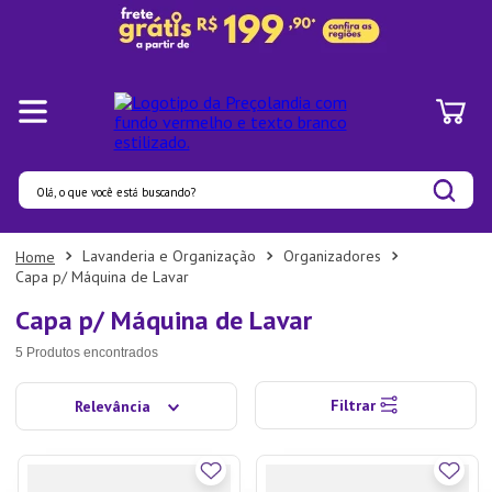
Olá, o que você está buscando?
Termos mais buscados
Lavanderia e Organização
Organizadores
Capa p/ Máquina de Lavar
1
º
Pratos
Capa p/ Máquina de Lavar
2
º
Panelas
5
Produtos
3
º
Organizadores
4
º
Bambu
Filtrar
Relevância
5
º
Prato
6
º
Copo