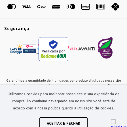
Marcas
Segurança
Verificada por
Garantimos a quantidade de 4 unidades por produto divulgado nesse site
ou de acordo com a duração dos estoques, sendo as vendas realizadas
apenas no varejo. Os preços e as condições de pagamento poderão ser
Utilizamos cookies para melhorar nosso site e sua experiência de
alterados a qualquer instante sem prévia comunicação e são exclusivos
para a loja virtual, não restando nenhuma obrigação de prática similar nas
compra. Ao continuar navegando em nosso site você está de
lojas físicas da rede Preçolandia. Todas as imagens dos produtos são
acordo com a nossa política quanto a utilização de cookies.
meramente ilustrativas.
Preçolandia Comercial Ltda CNPJ: 62.270.186/0011-28
sac@precolandia.com.br - (11) 5445-1010
ACEITAR E FECHAR