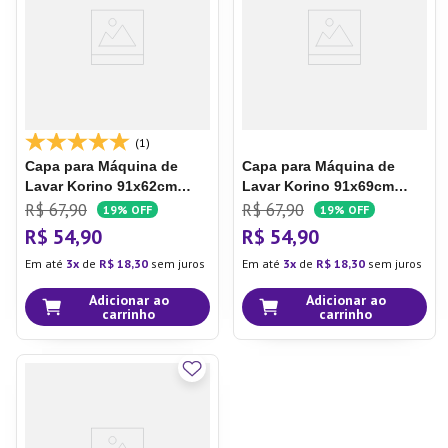
(1)
Capa para Máquina de
Capa para Máquina de
Lavar Korino 91x62cm
Lavar Korino 91x69cm
Cinza - Plast Leo
Cinza - Plast Leo
R$
67
,
90
R$
67
,
90
19%
OFF
19%
OFF
R$
54
,
90
R$
54
,
90
Em até
3
de
R$
18
,
30
sem juros
Em até
3
de
R$
18
,
30
sem juros
Adicionar ao
Adicionar ao
carrinho
carrinho