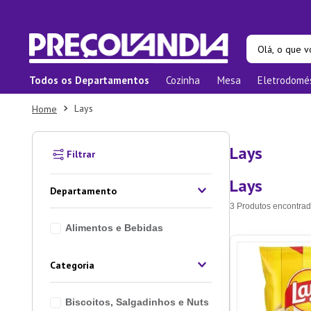
Olá, o que vo
Todos os Departamentos
Cozinha
Mesa
Eletrodomé
Termos ma
Lays
1
º
Prat
2
º
Pane
Lays
3
º
Orga
Lays
4
º
Bam
Departamento
5
º
Prat
3
Produtos
Alimentos e Bebidas
6
º
Copo
7
º
Xica
Categoria
8
º
Tape
Biscoitos, Salgadinhos e Nuts
9
º
Apar