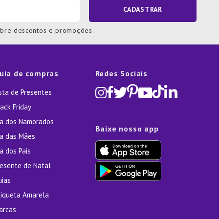
CADASTRAR
obre descontos e promoções.
uia de compras
Redes Sociais
ista de Presentes
ack Friday
ia dos Namorados
Baixe nosso app
ia das Mães
a dos Pais
resente de Natal
uias
tiqueta Amarela
arcas