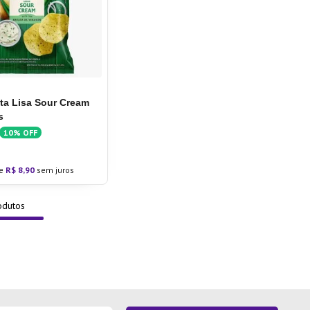
ita Lisa Sour Cream
s
10%
OFF
0
e
R$
8
,
90
sem juros