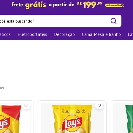
cê está buscando?
sticos
Eletroportáteis
Decoração
Cama, Mesa e Banho
La
is buscados
os
las
nizadores
bu
o
ra
te
elho Jantar