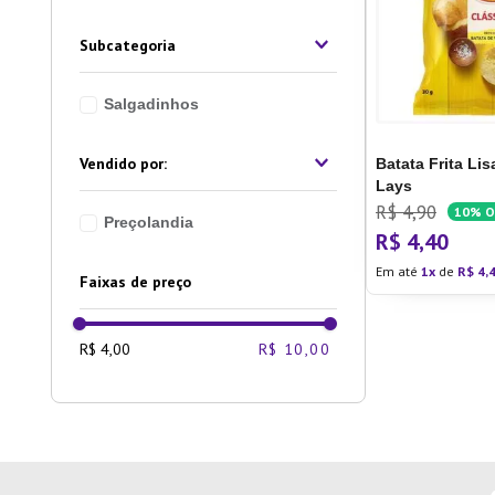
10
º
Lixei
Subcategoria
Salgadinhos
Batata Frita Lis
Lays
R$
4
,
90
10%
O
Preçolandia
R$
4
,
40
Em até
1
de
R$
4
,
Faixas de preço
R$ 4,00
R$ 10,00