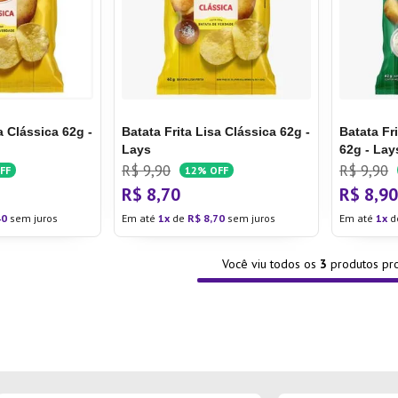
ra
a Clássica 62g -
Batata Frita Lisa Clássica 62g -
Batata Fr
Lays
62g - Lay
R$
9
,
90
R$
9
,
90
FF
12%
OFF
R$
8
,
70
R$
8
,
9
40
sem juros
Em até
1
de
R$
8
,
70
sem juros
Em até
1
d
Você viu todos os
3
produtos