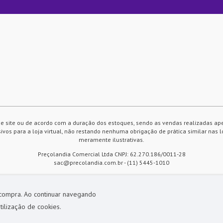
e site ou de acordo com a duração dos estoques, sendo as vendas realizadas ap
vos para a loja virtual, não restando nenhuma obrigação de prática similar nas l
meramente ilustrativas.
Preçolandia Comercial Ltda CNPJ: 62.270.186/0011-28
sac@precolandia.com.br - (11) 5445-1010
 compra. Ao continuar navegando
tilização de cookies.