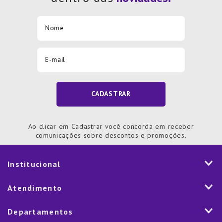
CADASTRAR
Ao clicar em Cadastrar você concorda em receber
comunicações sobre descontos e promoções.
Institucional
História
Atendimento
Visão e Valores
2ª via de Notal Fiscal
Departamentos
Nossas Lojas
Aplicativo