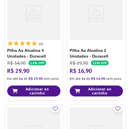
7
º
Aparelho Jantar
8
º
Xicara
9
º
Tapete
10
º
Lixeira
(1)
Pilha Aa Alcalina 4
Pilha Aa Alcalina 2
Unidades - Duracell
Unidades - Duracell
R$
34
,
90
R$
19
,
90
14%
OFF
15%
OFF
R$
29
,
90
R$
16
,
90
Em até
1
de
R$
29
,
90
sem juros
Em até
1
de
R$
16
,
90
sem juros
Adicionar ao
Adicionar ao
carrinho
carrinho