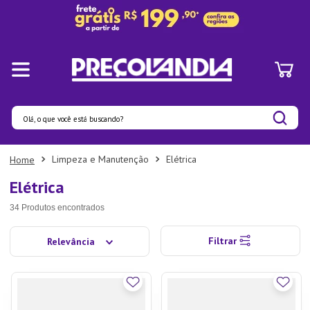
Olá, o que você está buscando?
Termos mais buscados
Limpeza e Manutenção
Elétrica
1
º
Panelas
Elétrica
2
º
Pratos
34
Produtos
3
º
Organizadores
Filtrar
Relevância
4
º
Bambu
5
º
Prato
6
º
Copo