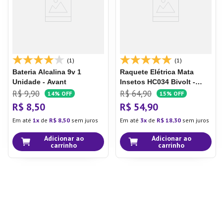
(1)
(1)
Bateria Alcalina 9v 1
Raquete Elétrica Mata
Unidade - Avant
Insetos HC034 Bivolt -
Multi
Raquete Elétrica
R$
9
,
90
R$
64
,
90
14%
OFF
15%
OFF
Mata Insetos Hc034 Bivolt
R$
8
,
50
R$
54
,
90
- Multi
Em até
1
de
R$
8
,
50
sem juros
Em até
3
de
R$
18
,
30
sem juros
Adicionar ao
Adicionar ao
carrinho
carrinho