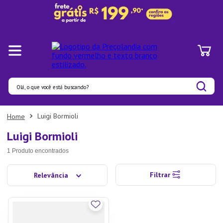
Olá, o que você está buscando?
Termos mais buscados
Luigi Bormioli
1
º
Panelas
Luigi Bormioli
2
º
Pratos
1
Produto
3
º
Organizadores
Filtrar
Relevância
4
º
Bambu
5
º
Prato
6
º
Copo