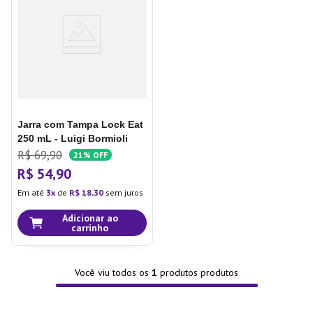
7
º
Aparelho Jantar
8
º
Xicara
9
º
Tapete
10
º
Lixeira
Jarra com Tampa Lock Eat
250 mL - Luigi Bormioli
R$
69
,
90
21%
OFF
R$
54
,
90
Em até
3
de
R$
18
,
30
sem juros
Adicionar ao
carrinho
Você viu todos os
1
produtos