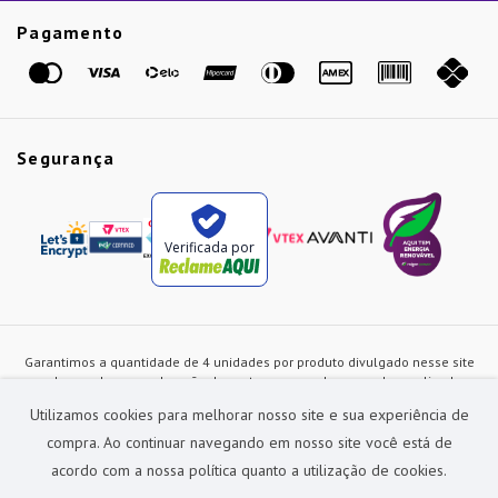
Etiqueta Amarela
Pagamento
Marcas
Segurança
Verificada por
Garantimos a quantidade de 4 unidades por produto divulgado nesse site
ou de acordo com a duração dos estoques, sendo as vendas realizadas
apenas no varejo. Os preços e as condições de pagamento poderão ser
Utilizamos cookies para melhorar nosso site e sua experiência de
alterados a qualquer instante sem prévia comunicação e são exclusivos
para a loja virtual, não restando nenhuma obrigação de prática similar nas
compra. Ao continuar navegando em nosso site você está de
lojas físicas da rede Preçolandia. Todas as imagens dos produtos são
acordo com a nossa política quanto a utilização de cookies.
meramente ilustrativas.