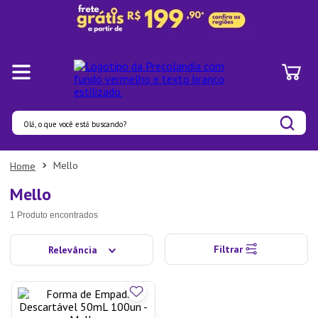
Olá, o que você está buscando?
Termos mais buscados
Mello
1
º
Pratos
Mello
2
º
Panelas
1
Produto
3
º
Organizadores
Filtrar
Relevância
4
º
Bambu
5
º
Prato
6
º
Copo