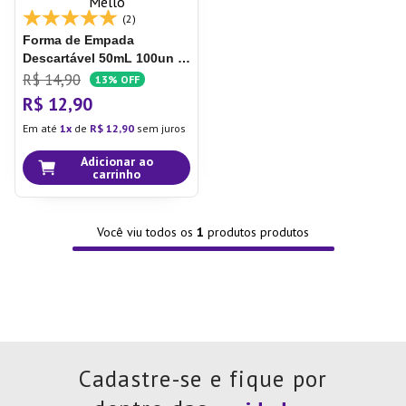
7
º
Xicara
(2)
Forma de Empada
8
º
Tapete
Descartável 50mL 100un -
Mello
R$
14
,
90
9
º
Aparelho Jantar
13%
OFF
R$
12
,
90
10
º
Lixeira
Em até
1
de
R$
12
,
90
sem juros
Adicionar ao
carrinho
Você viu todos os
1
produtos
Cadastre-se e fique por