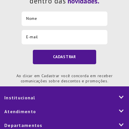
dentro das
CADASTRAR
Ao clicar em Cadastrar você concorda em receber
comunicações sobre descontos e promoções.
Institucional
História
Atendimento
Visão e Valores
2ª via de Notal Fiscal
Departamentos
Nossas Lojas