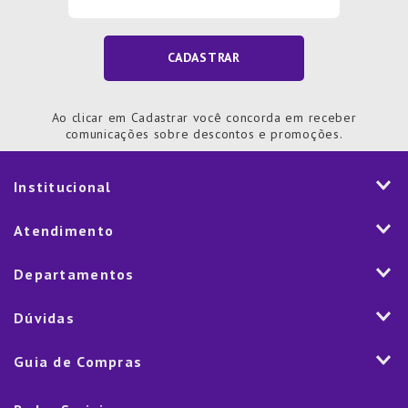
CADASTRAR
Ao clicar em Cadastrar você concorda em receber
comunicações sobre descontos e promoções.
Institucional
História
Atendimento
Visão e Valores
2ª via de Notal Fiscal
Departamentos
Nossas Lojas
Aplicativo
Vendas Corporativas
Mesa
Dúvidas
Fale Conosco
Trabalhe Conosco
Cozinha
Política de Entrega
Como Comprar
Marketplace
Guia de Compras
Eletroportáteis
Trocas e Devoluções
Dúvidas Frequentes
Blog
Decoração
Lista de Presentes
Rastreamento de pedido
Política de Cookies