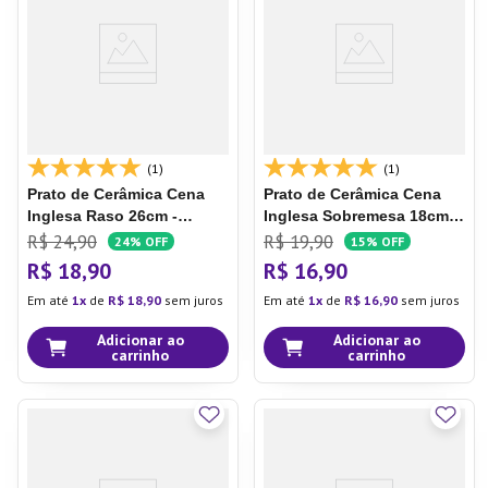
7
º
Tapete
8
º
Aparelho Jantar
9
º
Xicara
10
º
Lixeira
(1)
(1)
Prato de Cerâmica Cena
Prato de Cerâmica Cena
Inglesa
Raso 26cm -
Inglesa
Sobremesa 18cm -
Oxford
Oxford
R$
24
,
90
R$
19
,
90
24%
OFF
15%
OFF
R$
18
,
90
R$
16
,
90
Em até
1
de
R$
18
,
90
sem juros
Em até
1
de
R$
16
,
90
sem juros
Adicionar ao
Adicionar ao
carrinho
carrinho