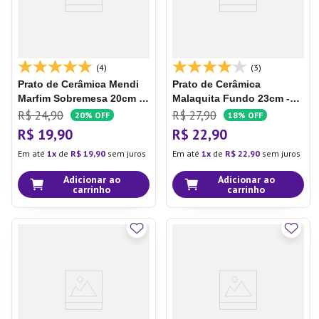
(4)
(3)
Prato de Cerâmica Mendi
Prato de Cerâmica
Marfim
Sobremesa 20cm -
Malaquita
Fundo 23cm -
Oxford
Oxford
R$
24
,
90
R$
27
,
90
20%
OFF
18%
OFF
R$
19
,
90
R$
22
,
90
Em até
1
de
R$
19
,
90
sem juros
Em até
1
de
R$
22
,
90
sem juros
Adicionar ao
Adicionar ao
carrinho
carrinho