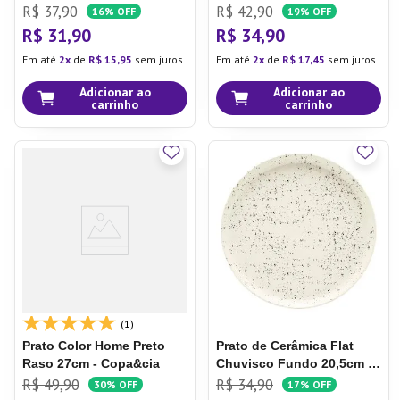
Oxford
R$
37
,
90
R$
42
,
90
16%
OFF
19%
OFF
R$
31
,
90
R$
34
,
90
Em até
2
de
R$
15
,
95
sem juros
Em até
2
de
R$
17
,
45
sem juros
Adicionar ao
Adicionar ao
carrinho
carrinho
(1)
Prato Color Home Preto
Prato de Cerâmica Flat
Raso 27cm - Copa&cia
Chuvisco
Fundo 20,5cm -
Oxford
R$
49
,
90
R$
34
,
90
30%
OFF
17%
OFF