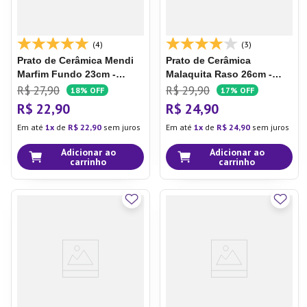
(4)
(3)
Prato de Cerâmica Mendi
Prato de Cerâmica
Marfim
Fundo 23cm -
Malaquita
Raso 26cm -
Oxford
Oxford
R$
27
,
90
R$
29
,
90
18%
OFF
17%
OFF
R$
22
,
90
R$
24
,
90
Em até
1
de
R$
22
,
90
sem juros
Em até
1
de
R$
24
,
90
sem juros
Adicionar ao
Adicionar ao
carrinho
carrinho