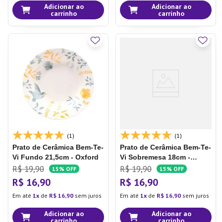
Adicionar ao
Adicionar ao
carrinho
carrinho
(1)
(1)
Prato de Cerâmica Bem-Te-
Prato de Cerâmica Bem-Te-
Vi
Fundo 21,5cm - Oxford
Vi
Sobremesa 18cm -
Oxford
R$
19
,
90
R$
19
,
90
15%
OFF
15%
OFF
R$
16
,
90
R$
16
,
90
Em até
1
de
R$
16
,
90
sem juros
Em até
1
de
R$
16
,
90
sem juros
Adicionar ao
Adicionar ao
carrinho
carrinho