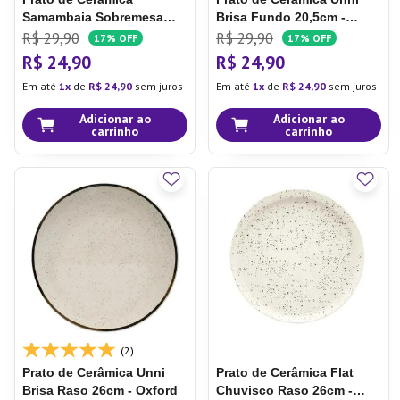
Samambaia
Sobremesa
Brisa
Fundo 20,5cm -
20cm - Oxford
Oxford
R$
29
,
90
R$
29
,
90
17%
OFF
17%
OFF
R$
24
,
90
R$
24
,
90
Em até
1
de
R$
24
,
90
sem juros
Em até
1
de
R$
24
,
90
sem juros
Adicionar ao
Adicionar ao
carrinho
carrinho
(2)
Prato de Cerâmica Unni
Prato de Cerâmica Flat
Brisa
Raso 26cm - Oxford
Chuvisco
Raso 26cm -