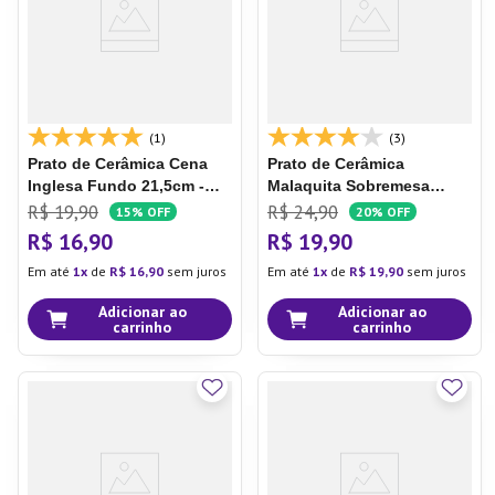
(1)
(3)
Prato de Cerâmica Cena
Prato de Cerâmica
Inglesa
Fundo 21,5cm -
Malaquita
Sobremesa
Oxford
20cm - Oxford
R$
19
,
90
R$
24
,
90
15%
OFF
20%
OFF
R$
16
,
90
R$
19
,
90
Em até
1
de
R$
16
,
90
sem juros
Em até
1
de
R$
19
,
90
sem juros
Adicionar ao
Adicionar ao
carrinho
carrinho