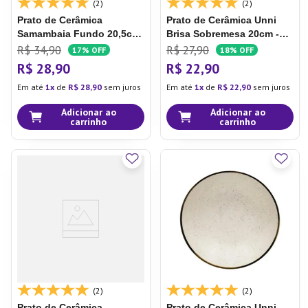
(2)
(2)
Prato de Cerâmica
Prato de Cerâmica Unni
Samambaia
Fundo 20,5cm
Brisa
Sobremesa 20cm -
- Oxford
Oxford
R$
34
,
90
R$
27
,
90
17%
OFF
18%
OFF
R$
28
,
90
R$
22
,
90
Em até
1
de
R$
28
,
90
sem juros
Em até
1
de
R$
22
,
90
sem juros
Adicionar ao
Adicionar ao
carrinho
carrinho
(2)
(2)
Prato de Cerâmica
Prato de Cerâmica Unni