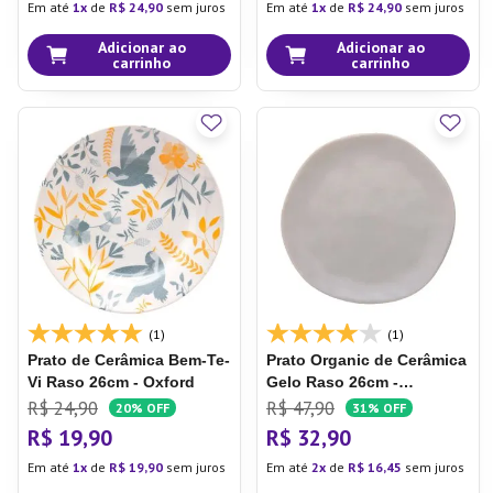
Em até
1
de
R$
24
,
90
sem juros
Em até
1
de
R$
24
,
90
sem juros
Adicionar ao
Adicionar ao
carrinho
carrinho
(1)
(1)
Prato de Cerâmica Bem-Te-
Prato Organic de Cerâmica
Vi
Raso 26cm - Oxford
Gelo
Raso 26cm -
Copa&cia
R$
24
,
90
R$
47
,
90
20%
OFF
31%
OFF
R$
19
,
90
R$
32
,
90
Em até
1
de
R$
19
,
90
sem juros
Em até
2
de
R$
16
,
45
sem juros