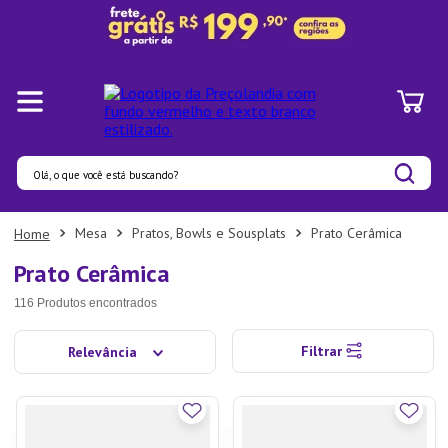
Olá, o que você está buscando?
Termos mais buscados
Mesa
Pratos, Bowls e Sousplats
Prato Cerâmica
1
º
Panelas
Prato Cerâmica
2
º
Pratos
116
Produtos
3
º
Organizadores
Filtrar
Relevância
4
º
Bambu
5
º
Prato
6
º
Copo