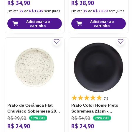
R$
34
,
90
R$
28
,
90
Em até
2
de
R$
17
,
45
sem juros
Em até
1
de
R$
28
,
90
sem juros
Adicionar ao
Adicionar ao
carrinho
carrinho
(1)
Prato de Cerâmica Flat
Prato Color Home Preto
Chuvisco
Sobremesa 20cm
Sobremesa 21cm -
- Oxford
Copa&cia
R$
29
,
90
R$
34
,
90
17%
OFF
29%
OFF
R$
24
,
90
R$
24
,
90