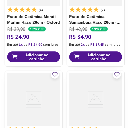
(4)
(2)
Prato de Cerâmica Mendi
Prato de Cerâmica
Marfim
Raso 26cm - Oxford
Samambaia
Raso 26cm -
Oxford
R$
29
,
90
R$
42
,
90
17%
OFF
19%
OFF
R$
24
,
90
R$
34
,
90
Em até
1
de
R$
24
,
90
sem juros
Em até
2
de
R$
17
,
45
sem juros
Adicionar ao
Adicionar ao
carrinho
carrinho