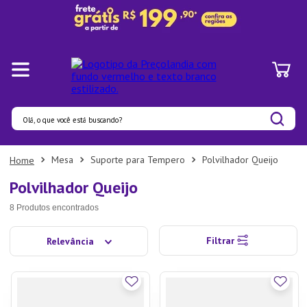
Olá, o que você está buscando?
Termos mais buscados
Mesa
Suporte para Tempero
Polvilhador Queijo
1
º
Pratos
Polvilhador Queijo
2
º
Panelas
8
Produtos
3
º
Organizadores
Filtrar
Relevância
4
º
Bambu
5
º
Prato
6
º
Tapete