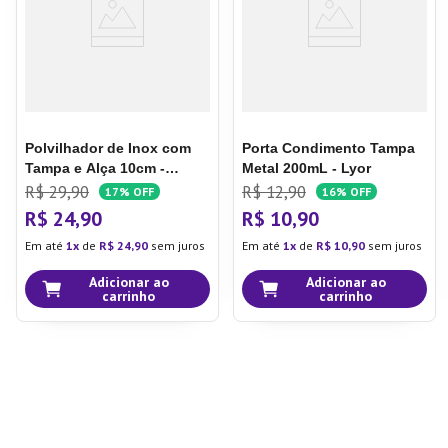
Polvilhador de Inox com
Porta Condimento Tampa
Tampa e Alça 10cm -
Metal 200mL - Lyor
Plasvale
R$
29
,
90
R$
12
,
90
17%
OFF
16%
OFF
R$
24
,
90
R$
10
,
90
Em até
1
de
R$
24
,
90
sem juros
Em até
1
de
R$
10
,
90
sem juros
Adicionar ao
Adicionar ao
carrinho
carrinho