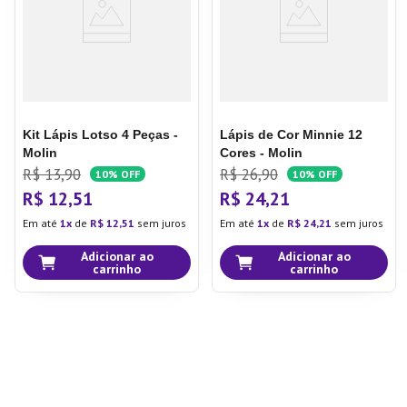
Kit Lápis Lotso 4 Peças -
Lápis de Cor Minnie 12
Molin
Cores - Molin
R$
13
,
90
R$
26
,
90
10%
OFF
10%
OFF
R$
12
,
51
R$
24
,
21
Em até
1
de
R$
12
,
51
sem juros
Em até
1
de
R$
24
,
21
sem juros
Adicionar ao
Adicionar ao
carrinho
carrinho