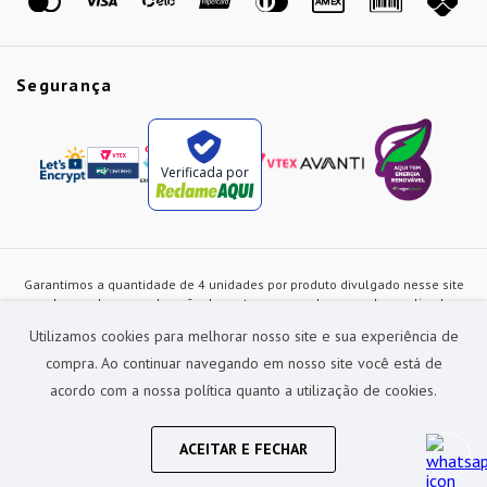
Segurança
Verificada por
Garantimos a quantidade de 4 unidades por produto divulgado nesse site
ou de acordo com a duração dos estoques, sendo as vendas realizadas
apenas no varejo. Os preços e as condições de pagamento poderão ser
Utilizamos cookies para melhorar nosso site e sua experiência de
alterados a qualquer instante sem prévia comunicação e são exclusivos
para a loja virtual, não restando nenhuma obrigação de prática similar nas
compra. Ao continuar navegando em nosso site você está de
lojas físicas da rede Preçolandia. Todas as imagens dos produtos são
acordo com a nossa política quanto a utilização de cookies.
meramente ilustrativas.
Preçolandia Comercial Ltda CNPJ: 62.270.186/0011-28
sac@precolandia.com.br - (11) 5445-1010
ACEITAR E FECHAR