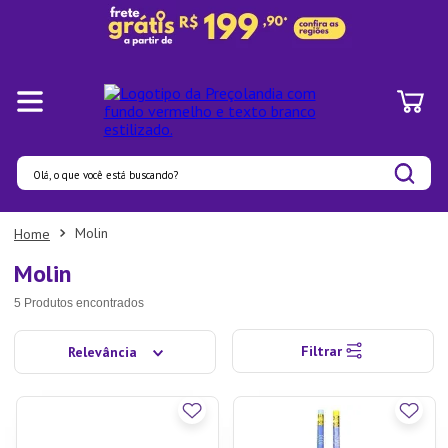
Olá, o que você está buscando?
Termos mais buscados
Molin
1
º
Pratos
Molin
2
º
Panelas
5
Produtos
3
º
Organizadores
Filtrar
Relevância
4
º
Bambu
5
º
Prato
6
º
Tapete