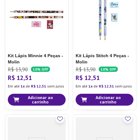
7
º
Copo
8
º
Aparelho Jantar
9
º
Lixeira
10
º
Panela Pressão
Kit Lápis Minnie 4 Peças -
Kit Lápis Stitch 4 Peças -
Molin
Molin
R$
13
,
90
R$
13
,
90
10%
OFF
10%
OFF
R$
12
,
51
R$
12
,
51
Em até
1
de
R$
12
,
51
sem juros
Em até
1
de
R$
12
,
51
sem juros
Adicionar ao
Adicionar ao
carrinho
carrinho