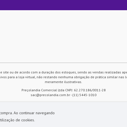
e site ou de acordo com a duração dos estoques, sendo as vendas realizadas ap
vos para a loja virtual, não restando nenhuma obrigação de prática similar nas l
meramente ilustrativas.
Preçolandia Comercial Ltda CNPJ: 62.270.186/0011-28
sac@precolandia.com.br - (11) 5445-1010
 compra. Ao continuar navegando
tilização de cookies.