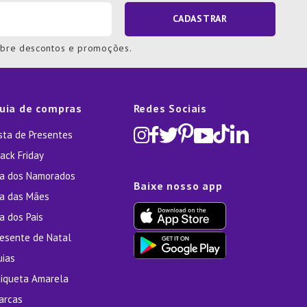
CADASTRAR
obre descontos e promoções.
uia de compras
Redes Sociais
ista de Presentes
ack Friday
ia dos Namorados
Baixe nosso app
ia das Mães
a dos Pais
resente de Natal
uias
tiqueta Amarela
arcas