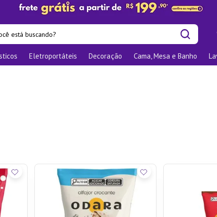
cê está buscando?
sticos
Eletroportáteis
Decoração
Cama, Mesa e Banho
La
is buscados
las
os
nizadores
bu
o
elho Jantar
ra
te