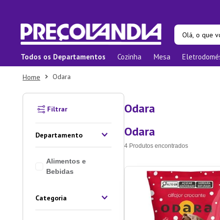
Olá, o que vo
Todos os Departamentos
Cozinha
Mesa
Eletrodomé
Termos ma
Odara
1
º
Pane
2
º
Prat
Odara
3
º
Orga
Odara
4
º
Bam
Departamento
5
º
Prat
4
Produtos
Alimentos e
6
º
Copo
Bebidas
7
º
Apar
8
º
Xica
Categoria
9
º
Tape