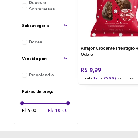
Doces e
10
º
Lixei
Sobremesas
Subcategoria
Doces
Alfajor Crocante Prestigio 
Odara
R$
9
,
99
Preçolandia
Em até
1
de
R$
9
,
99
sem juros
Faixas de preço
R$ 9,00
R$ 10,00