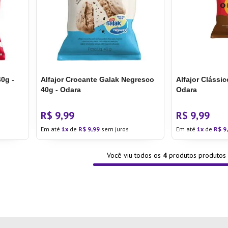
ra
40g -
Alfajor Crocante Galak Negresco
Alfajor Clássic
40g - Odara
Odara
R$
9
,
99
R$
9
,
99
Em até
1
de
R$
9
,
99
sem juros
Em até
1
de
R$
9
Você viu todos os
4
produtos