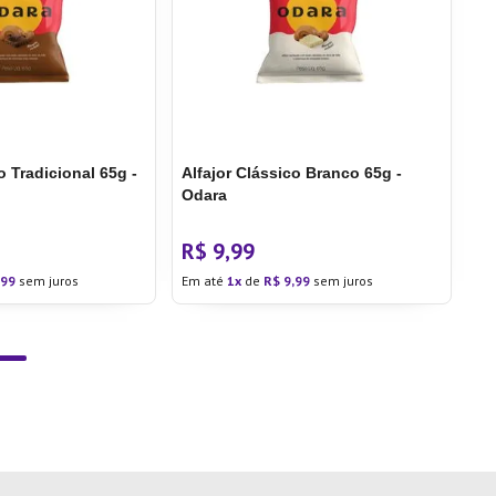
o Tradicional 65g -
Alfajor Clássico Branco 65g -
Odara
R$
9
,
99
,
99
sem juros
Em até
1
de
R$
9
,
99
sem juros