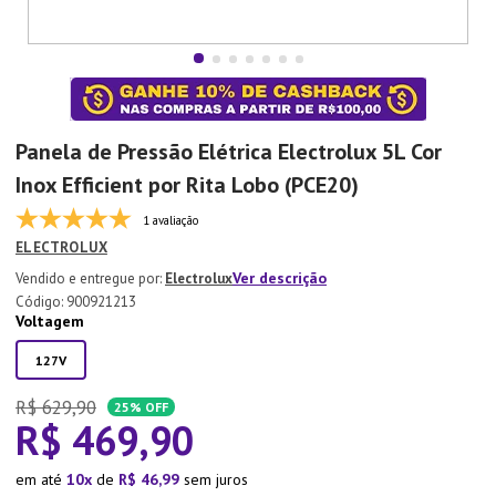
7
º
Aparelho Jantar
8
º
Xicara
9
º
Lixeira
10
º
Organizador
Panela de Pressão Elétrica Electrolux 5L Cor
Inox Efficient por Rita Lobo (PCE20)
1 avaliação
ELECTROLUX
Ver descrição
Electrolux
:
900921213
Voltagem
127V
R$
629
,
90
25%
OFF
R$
469
,
90
em até
10
de
R$
46
,
99
sem juros