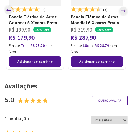
(4)
(3)
Panela Elétrica de Arroz
Panela Elétrica de Arroz
Gourmet 5 Xícaras Preta
Mondial 6 Xícaras Pratic
Ce03 - Multi
Rice
R$
199
,
90
R$
319
,
90
10%
OFF
10%
OFF
R$
179
,
90
R$
287
,
90
Em até
7
de
R$
25
,
70
sem
Em até
10
de
R$
28
,
79
sem
juros
juros
Adicionar ao carrinho
Adicionar ao carrinho
Avaliações
5.0
QUERO AVALIAR
1 avaliação