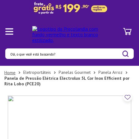
Olá, o que você está buscando?
Termos mais buscados
Eletroportáteis
Panelas Gourmet
Panela Arroz
Panela de Pressão Elétrica Electrolux 5L Cor Inox Efficient por
1
º
Panelas
Rita Lobo (PCE20)
2
º
Pratos
3
º
Organizadores
4
º
Bambu
5
º
Copo
6
º
Prato