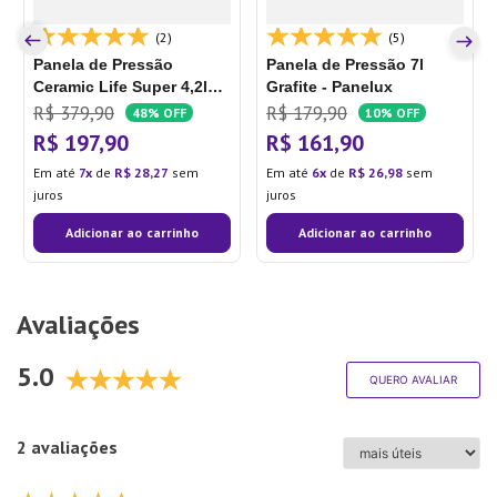
(2)
(5)
Panela de Pressão
Panela de Pressão 7l
Ceramic Life Super 4,2l
Grafite - Panelux
Pressure Vanilla - Brinox
R$
379
,
90
R$
179
,
90
48%
OFF
10%
OFF
R$
197
,
90
R$
161
,
90
Em até
7
de
R$
28
,
27
sem
Em até
6
de
R$
26
,
98
sem
juros
juros
Adicionar ao carrinho
Adicionar ao carrinho
Avaliações
5.0
QUERO AVALIAR
2 avaliações