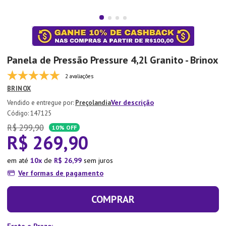
7
º
Aparelho Jantar
8
º
Xicara
9
º
Lixeira
Panela de Pressão Pressure 4,2l Granito - Brinox
10
º
Organizador
2 avaliações
BRINOX
Ver descrição
Preçolandia
:
147125
R$
299
,
90
10%
OFF
R$
269
,
90
em até
10
de
R$
26
,
99
sem juros
Ver formas de pagamento
COMPRAR