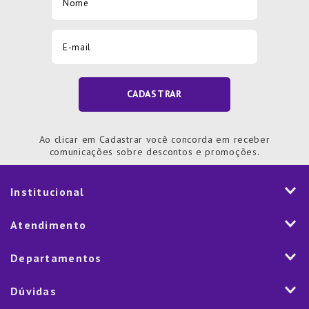
CADASTRAR
Ao clicar em Cadastrar você concorda em receber
comunicações sobre descontos e promoções.
Institucional
História
Atendimento
Visão e Valores
2ª via de Notal Fiscal
Departamentos
Nossas Lojas
Aplicativo
Vendas Corporativas
Mesa
Dúvidas
Fale Conosco
Trabalhe Conosco
Cozinha