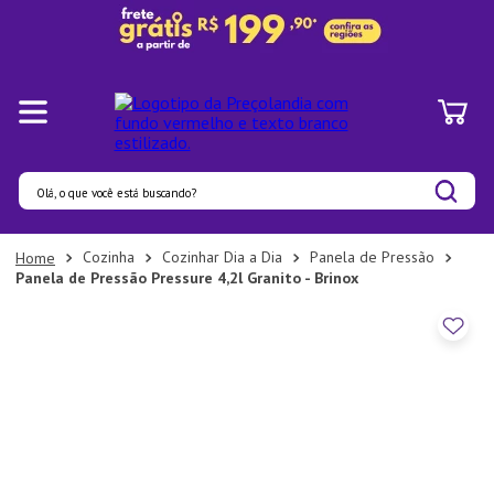
Olá, o que você está buscando?
Termos mais buscados
Cozinha
Cozinhar Dia a Dia
Panela de Pressão
Panela de Pressão Pressure 4,2l Granito - Brinox
1
º
Panelas
2
º
Pratos
3
º
Organizadores
4
º
Bambu
5
º
Copo
6
º
Prato